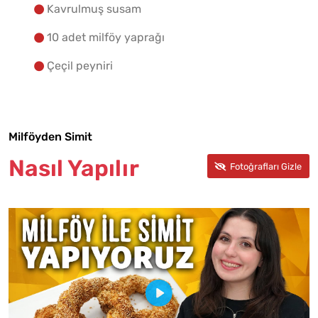
Kavrulmuş susam
10 adet milföy yaprağı
Çeçil peyniri
Milföyden Simit
Nasıl Yapılır