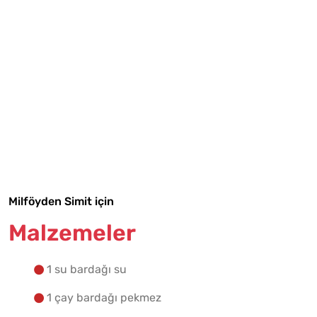
Tarif Defterime Kaydet
Malzemelere Geç
Milföyden Simit için
Yapılış Adımlarına Geç
Malzemeler
1 su bardağı su
1 çay bardağı pekmez