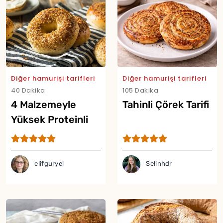
Diğer hamurişi tarifleri
Diğer hamurişi tarifleri
40 Dakika
105 Dakika
4 Malzemeyle
Tahinli Çörek Tarifi
Yüksek Proteinli
Kahvaltılık Bagel
Tarifi
elifguryel
Selinhdr