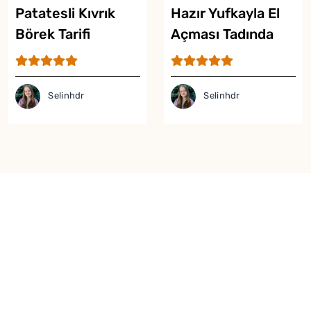
Patatesli Kıvrık
Hazır Yufkayla El
Börek Tarifi
Açması Tadında
Çıtır Börek Tarifi
Selinhdr
Selinhdr
Yor