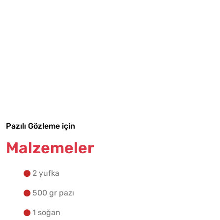
Tarif Defterime Kaydet
Malzemelere Geç
Pazılı Gözleme için
Yapılış Adımlarına Geç
Malzemeler
2 yufka
500 gr pazı
1 soğan