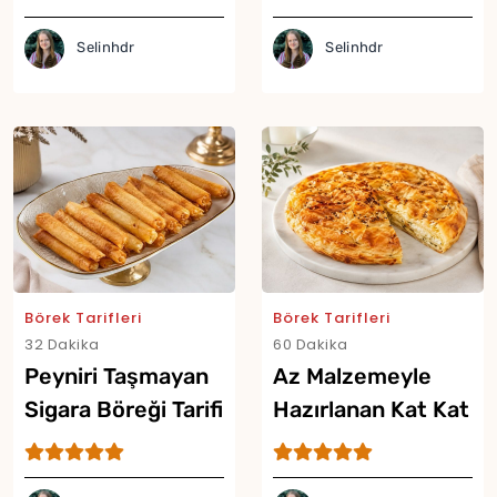
Selinhdr
Selinhdr
Börek Tarifleri
Börek Tarifleri
32 Dakika
60 Dakika
Yor
Peyniri Taşmayan
Az Malzemeyle
Sigara Böreği Tarifi
Hazırlanan Kat Kat
Börek Tarifi