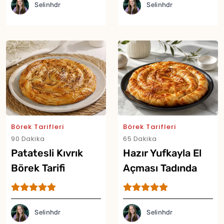
Selinhdr
Selinhdr
Börek Tarifleri
Börek Tarifleri
90 Dakika
65 Dakika
Patatesli Kıvrık
Hazır Yufkayla El
Börek Tarifi
Açması Tadında
Çıtır Börek Tarifi
Selinhdr
Selinhdr