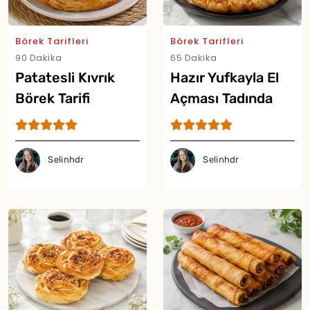
Börek Tarifleri
Börek Tarifleri
90 Dakika
65 Dakika
Patatesli Kıvrık
Hazır Yufkayla El
Börek Tarifi
Açması Tadında
Çıtır Börek Tarifi
Selinhdr
Selinhdr