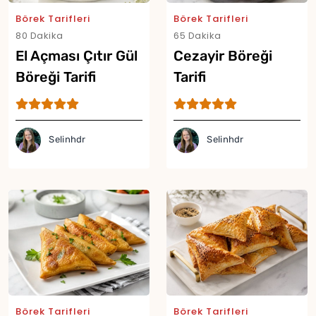
Börek Tarifleri
Börek Tarifleri
80 Dakika
65 Dakika
El Açması Çıtır Gül
Cezayir Böreği
Böreği Tarifi
Tarifi
Selinhdr
Selinhdr
Yor
Börek Tarifleri
Börek Tarifleri