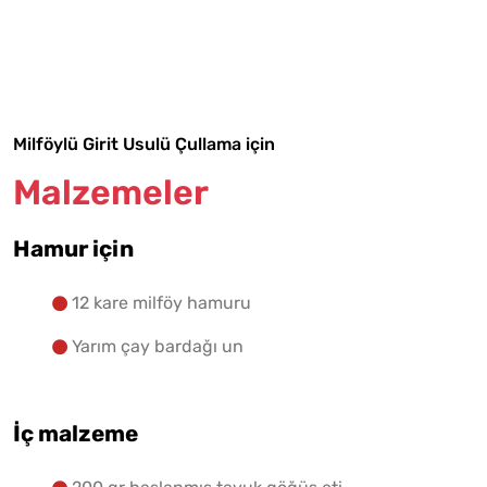
Malzemelere Geç
Yapılış Adımlarına Geç
Milföylü Girit Usulü Çullama için
Malzemeler
Hamur için
12 kare milföy hamuru
Yarım çay bardağı un
İç malzeme