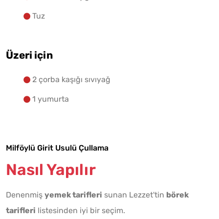
Tuz
Üzeri için
2 çorba kaşığı sıvıyağ
1 yumurta
Milföylü Girit Usulü Çullama
Nasıl Yapılır
Denenmiş
yemek tarifleri
sunan Lezzet'tin
börek
tarifleri
listesinden iyi bir seçim.