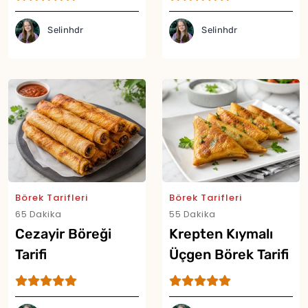
Selinhdr
Selinhdr
Börek Tarifleri
Börek Tarifleri
65 Dakika
55 Dakika
Yor
Cezayir Böreği
Krepten Kıymalı
Tarifi
Üçgen Börek Tarifi