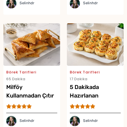
Selinhdr
Selinhdr
Börek Tarifleri
Börek Tarifleri
65 Dakika
17 Dakika
Milföy
5 Dakikada
Kullanmadan Çıtır
Hazırlanan
Börek Tarifi
Kahvaltılık Börek
Tarifi
Selinhdr
Selinhdr