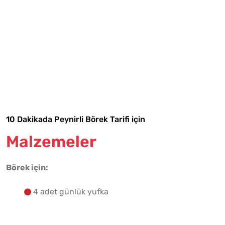
Tarif Defterime Kaydet
10 Dakikada Peynirli Börek Tarifi için
Malzemeler
Malzemelere Geç
Börek için:
Yapılış Adımlarına Geç
4 adet günlük yufka