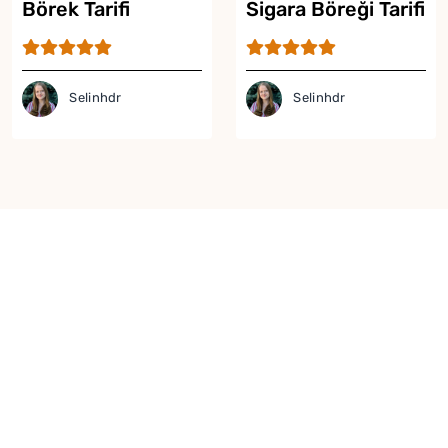
Börek Tarifi
Sigara Böreği Tarifi
Selinhdr
Selinhdr
Yor