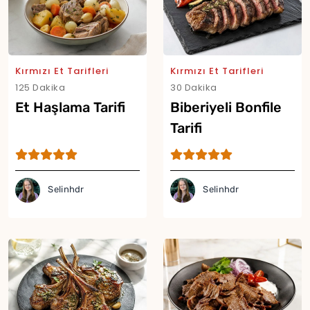
Kırmızı Et Tarifleri
Kırmızı Et Tarifleri
125 Dakika
30 Dakika
Et Haşlama Tarifi
Biberiyeli Bonfile
Tarifi
Yor
Selinhdr
Selinhdr