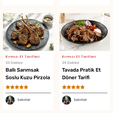
Kırmızı Et Tarifleri
Kırmızı Et Tarifleri
Yor
30 Dakika
35 Dakika
Ballı Sarımsak
Tavada Pratik Et
Soslu Kuzu Pirzola
Döner Tarifi
Tarifi
Selinhdr
Selinhdr