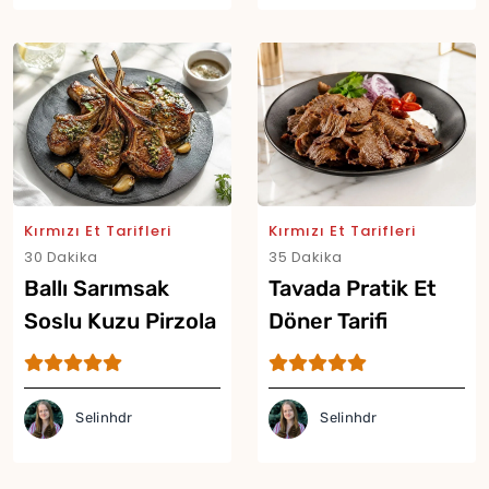
Kırmızı Et Tarifleri
Kırmızı Et Tarifleri
Yor
30 Dakika
35 Dakika
Ballı Sarımsak
Tavada Pratik Et
Soslu Kuzu Pirzola
Döner Tarifi
Tarifi
Selinhdr
Selinhdr