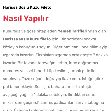
Harissa Soslu Kuzu Fileto
Nasıl Yapılır
Kusursuz ve göze hitap eden
Yemek Tarifleri
nden olan
Harissa soslu kuzu fileto
için, Bir patlıcanı ocakta
közleyip kabuğunu soyun. Diğer patlıcanı ince dilimleyip
ızgarada kızartın. Pirzolaları ızgarada orta ateşte 7 dakika
kızartın.Bir tavada tereyağını eritip, ince doğranmış
domates ve sivri biberi, küp kesilmiş tırnak pide ile
soteleyin. Taze soğanı doğrayıp ilave edin. İsteğe göre
pul biber ekleyin.Sos için, baharatları orta ateşte
ayçiçeği yağı ile 1 dakika soteleyin. Ilındıktan sonra
mikserden geçirin.Kızarmış patlıcanları servis tabağına
dizin. Üzerine közlenmiş patlıcan içini ve pideli karışımı