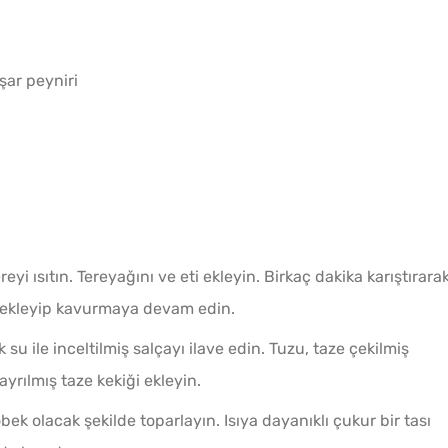
şar peyniri
yi ısıtın. Tereyağını ve eti ekleyin. Birkaç dakika karıştırara
ı ekleyip kavurmaya devam edin.
su ile inceltilmiş salçayı ilave edin. Tuzu, taze çekilmiş
yrılmış taze kekiği ekleyin.
bek olacak şekilde toparlayın. Isıya dayanıklı çukur bir tası