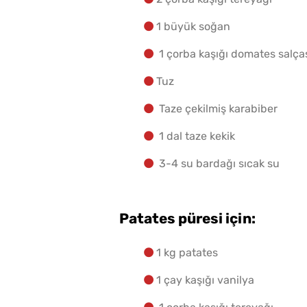
1 büyük soğan
Menemenlik Domates K
1 çorba kaşığı domates salça
Dakika Kaynatılır?
Tuz
Taze çekilmiş karabiber
1 dal taze kekik
3-4 su bardağı sıcak su
Patates püresi için:
1 kg patates
Evde Elma Sirkesi
1 çay kaşığı vanilya
Yapmanın 4 Püf Noktası