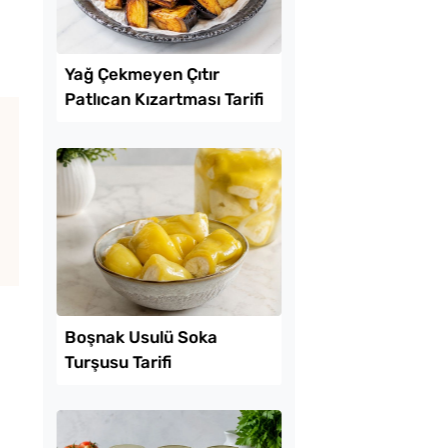
Lezzet Trendleri
ekmeyen Çıtır
Tarhana Hamuru Kaç
an Kızartması Tarifi
Mayalandırılır?