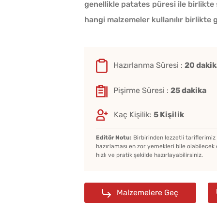
genellikle patates püresi ile birlikte
hangi malzemeler kullanılır birlikte 
Hazırlanma Süresi :
20 dakik
Pişirme Süresi :
25 dakika
Kaç Kişilik:
5 Kişilik
Editör Notu:
Birbirinden lezzetli tariflerimi
hazırlaması en zor yemekleri bile olabilecek 
hızlı ve pratik şekilde hazırlayabilirsiniz.
Tarhana Hamuru Kaç G
Mayalandırılır?
Malzemelere Geç