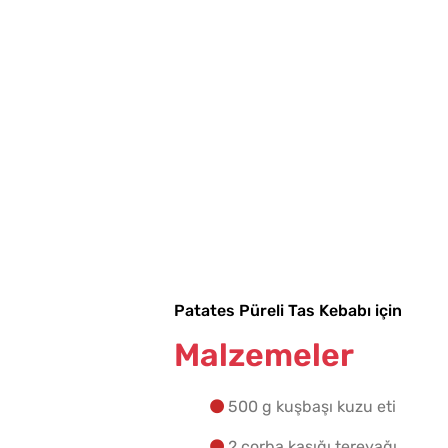
Ev Yapımı Domates Sos
Kaç Yıl Dayanır?
Patates Püreli Tas Kebabı için
Malzemeler
500 g kuşbaşı kuzu eti
2 çorba kaşığı tereyağı