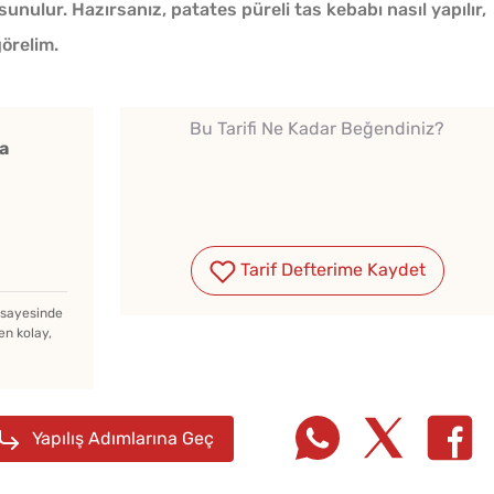
 sunulur. Hazırsanız, patates püreli tas kebabı nasıl yapılır,
görelim.
Bu Tarifi Ne Kadar Beğendiniz?
a
Tarif Defterime Kaydet
z sayesinde
en kolay,
ün
Soğuk Baklava
Yağ Ç
Lezzetinde Borcam Tatlısı
Patlıc
Yapılış Adımlarına Geç
Tarifi