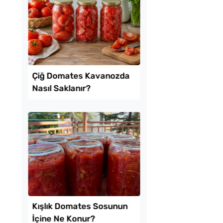
k Usulü Soka
Ev Yapımı Domates 
u Tarifi
Kaç Yıl Dayanır?