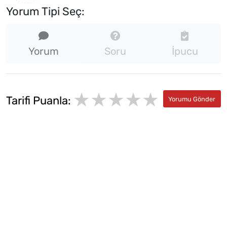
Yorum Tipi Seç:
Yorum
Soru
İpucu
★★★★★
★
★
Tarifi Puanla:
★
★
★
★
★
★
★
★