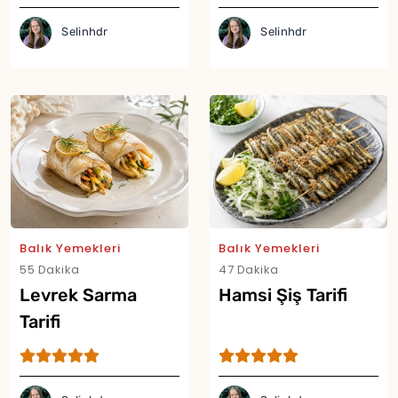
Selinhdr
Selinhdr
Balık Yemekleri
Balık Yemekleri
55 Dakika
47 Dakika
Yor
Levrek Sarma
Hamsi Şiş Tarifi
Tarifi