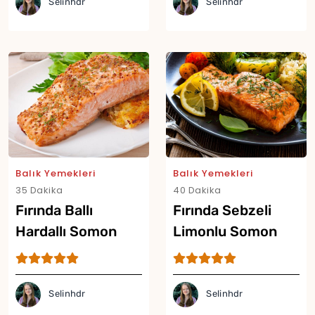
Selinhdr
Selinhdr
Balık Yemekleri
Balık Yemekleri
35 Dakika
40 Dakika
Fırında Ballı
Fırında Sebzeli
Hardallı Somon
Limonlu Somon
Tarifi
Tarifi
Selinhdr
Selinhdr