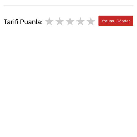
★★★★★
★
★
Tarifi Puanla:
★
★
★
★
★
★
★
★