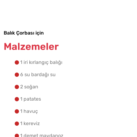
Malzemelere Geç
Yapılış Adımlarına Geç
Balık Çorbası için
Malzemeler
1 iri kırlangıç balığı
6 su bardağı su
2 soğan
1 patates
1 havuç
1 kereviz
1 demet maydanoz