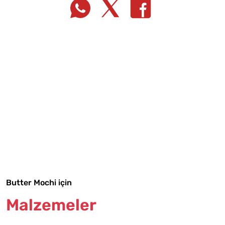
Tarif Defterime Kaydet
Malzemelere Geç
Butter Mochi için
Yapılış Adımlarına Geç
Malzemeler