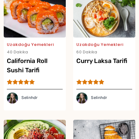
Yor
Uzakdoğu Yemekleri
Uzakdoğu Yemekleri
40 Dakika
60 Dakika
California Roll
Curry Laksa Tarifi
Sushi Tarifi
Selinhdr
Selinhdr