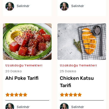
Selinhdr
Selinhdr
Yor
Uzakdoğu Yemekleri
Uzakdoğu Yemekleri
20 Dakika
25 Dakika
Ahi Poke Tarifi
Chicken Katsu
Tarifi
Selinhdr
Selinhdr