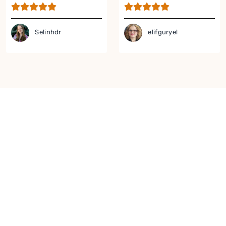
Tarifi
Yumurta Tarifi
Selinhdr
elifguryel