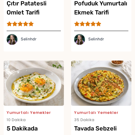
Çıtır Patatesli
Pofuduk Yumurtalı
Omlet Tarifi
Ekmek Tarifi
Selinhdr
Selinhdr
Yumurtalı Yemekler
Yumurtalı Yemekler
10 Dakika
35 Dakika
5 Dakikada
Tavada Sebzeli
Yor