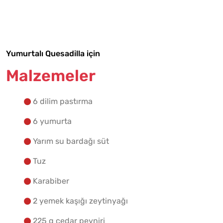
Malzemelere Geç
Yapılış Adımlarına Geç
Yumurtalı Quesadilla için
Malzemeler
6 dilim pastırma
6 yumurta
Yarım su bardağı süt
Tuz
Karabiber
2 yemek kaşığı zeytinyağı
225 g çedar peyniri