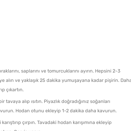
Tost 
Kahval
aklarını, saplarını ve tomurcuklarını ayırın. Hepsini 2-3
e alın ve yaklaşık 25 dakika yumuşayana kadar pişirin. Dah
ıp çıkartın.
ir tavaya alıp ısıtın. Piyazlık doğradığınız soğanları
avurun. Hodan otunu ekleyip 1-2 dakika daha kavurun.
Kahval
Kaygan
 karıştırıp çırpın. Tavadaki hodan karışımına ekleyip