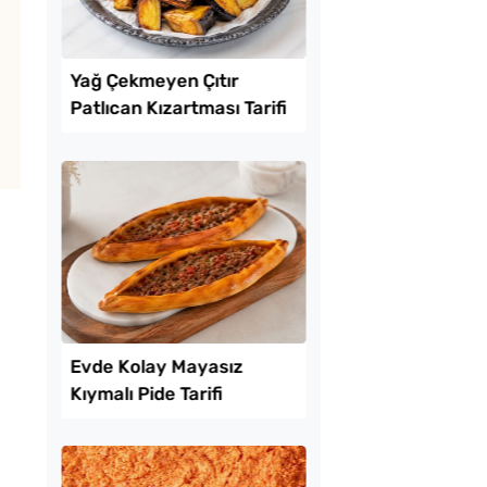
Lezzet Trendleri
uk Yumurtalı Ekmek
Yağ Çekmeyen Çıtır
Patlıcan Kızartması T