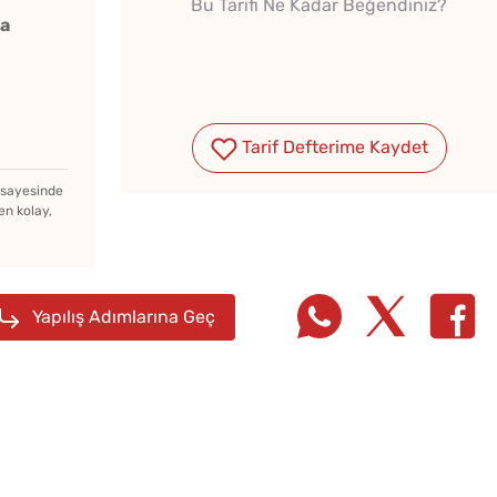
Bu Tarifi Ne Kadar Beğendiniz?
ka
Tarif Defterime Kaydet
Tombik Tatlı Çörek Nasıl
Yapılır?
z sayesinde
en kolay,
Kışlık Domates
Konservesi Kaç Dakika
Yapılış Adımlarına Geç
Kaynatılmalı?
Pofud
Ev Yapımı Kuru Tarhana
Tarifi
Nasıl Yapılır?