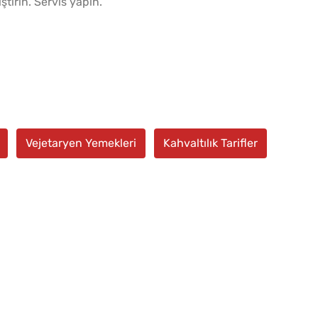
̧tırın. Servis yapın.
Vejetaryen Yemekleri
Kahvaltılık Tarifler