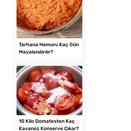
rma Tadında
Evde Kolay Mayasız
erollü Yaz Pastası
Kıymalı Pide Tarifi