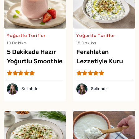
Yor
Yoğurtlu Tarifler
Yoğurtlu Tarifler
10 Dakika
15 Dakika
5 Dakikada Hazır
Ferahlatan
Yoğurtlu Smoothie
Lezzetiyle Kuru
Tarifi
Cacık Tarifi
Selinhdr
Selinhdr