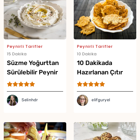
Yor
Peynirli Tarifler
Peynirli Tarifler
15 Dakika
10 Dakika
Süzme Yoğurttan
10 Dakikada
Sürülebilir Peynir
Hazırlanan Çıtır
Tarifi
Peynir Cipsi Tarifi
Selinhdr
elifguryel