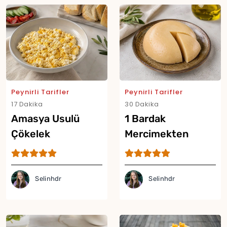
Peynirli Tarifler
Peynirli Tarifler
17 Dakika
30 Dakika
Amasya Usulü
1 Bardak
Çökelek
Mercimekten
Sündürmesi Tarifi
Sütsüz Peynir
Tarifi
Selinhdr
Selinhdr