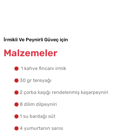
Malzemelere Geç
Yapılış Adımlarına Geç
İrmikli Ve Peynirli Güveç için
Malzemeler
1 kahve fincanı irmik
30 gr tereyağı
2 çorba kaşığı rendelenmiş kaşarpeyniri
8 dilim dilpeyniri
1 su bardağı süt
4 yumurtanın sarısı