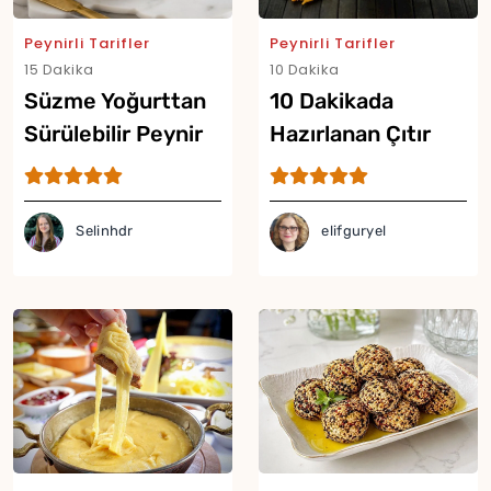
Peynirli Tarifler
Peynirli Tarifler
15 Dakika
10 Dakika
Süzme Yoğurttan
10 Dakikada
Sürülebilir Peynir
Hazırlanan Çıtır
Tarifi
Peynir Cipsi Tarifi
Selinhdr
elifguryel