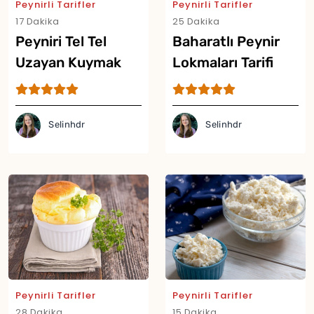
Peynirli Tarifler
Peynirli Tarifler
17 Dakika
25 Dakika
Peyniri Tel Tel
Baharatlı Peynir
Uzayan Kuymak
Lokmaları Tarifi
Tarifi
Selinhdr
Selinhdr
Yor
Peynirli Tarifler
Peynirli Tarifler
28 Dakika
15 Dakika