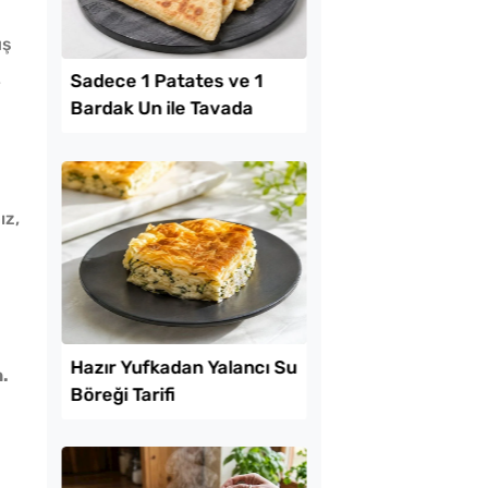
uş
,
Lezzet Trendleri
ız,
mayla Kıbrıs
Sadece 1 Patates ve
.
 Tarifi
Bardak Un ile Tavada
Gözleme Tarifi