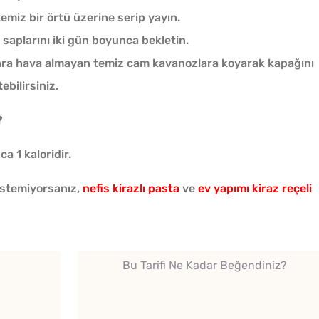
temiz bir örtü üzerine serip yayın.
Çiğ Domates Kavanozda
saplarını iki gün boyunca bekletin.
Nasıl Saklanır?
nra hava almayan temiz cam kavanozlara koyarak kapağını
ebilirsiniz.
?
Tel Te
ca 1 kaloridir.
Katmer
 istemiyorsanız,
nefis kirazlı pasta
ve
ev yapımı kiraz reçeli
Bu Tarifi Ne Kadar Beğendiniz?