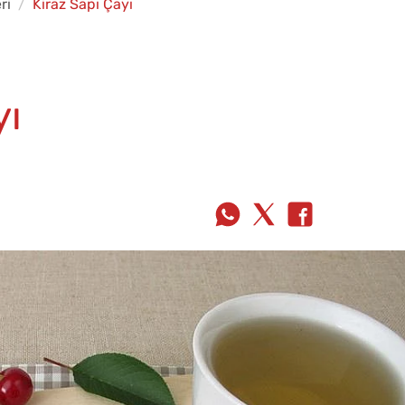
ri
Kiraz Sapı Çayı
yı