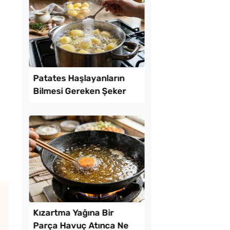
l Ayrılan Tavada
Hazır Yufkadan Yalan
 Tarifi
Böreği Tarifi