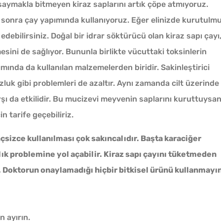
ı saymakla bitmeyen kiraz saplarını artık çöpe atmıyoruz.
 sonra çay yapımında kullanıyoruz. Eğer elinizde kurutulm
debilirsiniz. Doğal bir idrar söktürücü olan kiraz sapı çayı
esini de sağlıyor. Bununla birlikte vücuttaki toksinlerin
ımında da kullanılan malzemelerden biridir. Sakinleştirici
Kışlık Tarhanaya Tarhun
zluk gibi problemleri de azaltır. Aynı zamanda cilt üzerinde
Otu Konur Mu?
rşı da etkilidir. Bu mucizevi meyvenin saplarını kuruttuysan
in tarife geçebiliriz.
Bulaşık Makinesine Neden
nçsizce kullanılması çok sakıncalıdır. Başta karaciğer
Bir Top Alüminyum Folyo
Atılır?
ık problemine yol açabilir. Kiraz sapı çayını tüketmeden
Az Kıy
 Doktorun onaylamadığı hiçbir bitkisel ürünü kullanmayın
Haşlanan Yumurtaya
Köftesi
Neden Bir Damla Sirke
Eklenir?
n ayırın.