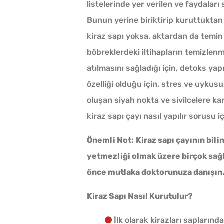
listelerinde yer verilen ve faydalar
Bunun yerine biriktirip kuruttuktan
kiraz sapı yoksa, aktardan da temin e
böbreklerdeki iltihapların temizlenm
atılmasını sağladığı için, detoks yap
özelliği olduğu için, stres ve uykusu
oluşan siyah nokta ve sivilcelere ka
kiraz sapı çayı nasıl yapılır sorusu iç
Önemli Not:
Kiraz sapı çayının bili
yetmezliği olmak üzere birçok sağl
önce mutlaka doktorunuza danışın.
Kiraz Sapı Nasıl Kurutulur?
İlk olarak kirazları saplarında