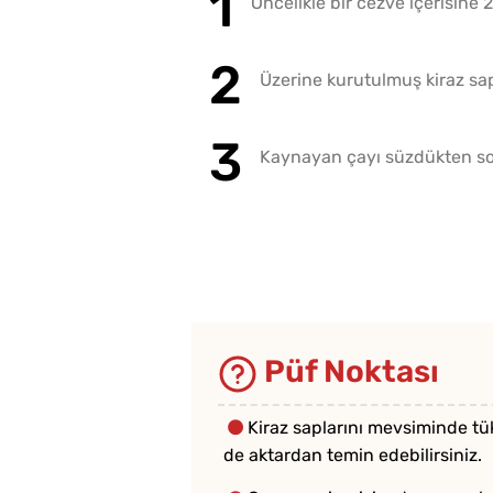
Öncelikle bir cezve içerisine 
Üzerine kurutulmuş kiraz sap
Kaynayan çayı süzdükten sonr
Püf Noktası
Kiraz saplarını mevsiminde tük
de aktardan temin edebilirsiniz.