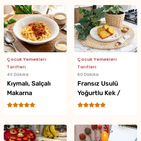
Yor
Çocuk Yemekleri
Çocuk Yemekleri
Tarifleri
Tarifleri
40 Dakika
60 Dakika
Kıymalı, Salçalı
Fransız Usulü
Makarna
Yoğurtlu Kek /
Gâteau Au Yaourt