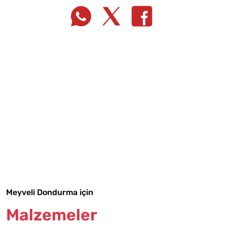
Tarif Defterime Kaydet
Malzemelere Geç
Meyveli Dondurma için
Yapılış Adımlarına Geç
Malzemeler