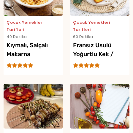
Çocuk Yemekleri
Çocuk Yemekleri
Tarifleri
Tarifleri
40 Dakika
60 Dakika
Kıymalı, Salçalı
Fransız Usulü
Makarna
Yoğurtlu Kek /
Gâteau Au Yaourt