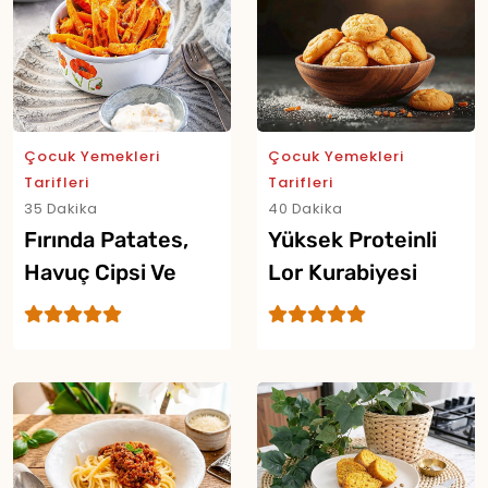
Çocuk Yemekleri
Çocuk Yemekleri
Tarifleri
Tarifleri
35 Dakika
40 Dakika
Fırında Patates,
Yüksek Proteinli
Havuç Cipsi Ve
Lor Kurabiyesi
Yoğurtlu Dip Sos
Yor