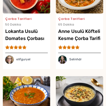
Çorba Tarifleri
Çorba Tarifleri
50 Dakika
65 Dakika
Lokanta Usulü
Anne Usulü Köfteli
Domates Çorbası
Kesme Çorba Tarifi
Tarifi
elifguryel
Selinhdr
Yor