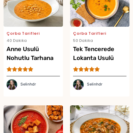
Çorba Tarifleri
Çorba Tarifleri
40 Dakika
50 Dakika
Anne Usulü
Tek Tencerede
Nohutlu Tarhana
Lokanta Usulü
Çorbası Tarifi
Mercimek Çorbası
Tarifi
Selinhdr
Selinhdr