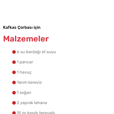
Tarif Defterime Kaydet
Kafkas Çorbası için
Malzemelere Geç
Malzemeler
Yapılış Adımlarına Geç
6 su bardağı et suyu
1 pancar
1 havuç
Yarım kereviz
1 soğan
2 yaprak lahana
15 gr kaşığı tereyağı