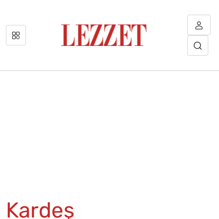
Kardeş