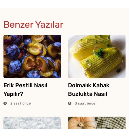
Benzer Yazılar
Erik Pestili Nasıl
Dolmalık Kabak
Yapılır?
Buzlukta Nasıl
Saklanır?
2 saat önce
3 saat önce