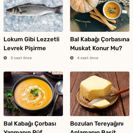
Lokum Gibi Lezzetli
Bal Kabağı Çorbasına
Levrek Pişirme
Muskat Konur Mu?
Tüyosu
3 saat önce
4 saat önce
Bal Kabağı Çorbası
Bozulan Tereyağını
Yapmanın Püf
Anlamanın Basit