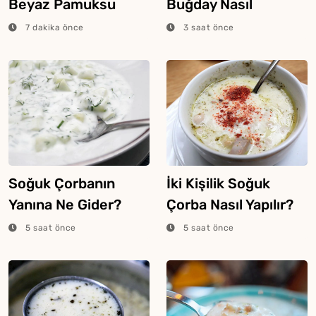
Beyaz Pamuksu
Buğday Nasıl
Dokunun Sebebi
Haşlanır?
7 dakika önce
3 saat önce
Buymuş
Soğuk Çorbanın
İki Kişilik Soğuk
Yanına Ne Gider?
Çorba Nasıl Yapılır?
5 saat önce
5 saat önce