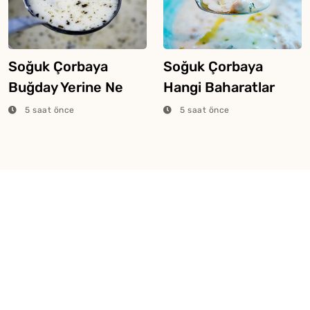
Soğuk Çorbaya
Soğuk Çorbaya
Buğday Yerine Ne
Hangi Baharatlar
Konur?
Konulur?
5 saat önce
5 saat önce