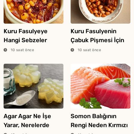
Kuru Fasulyeye
Kuru Fasulyenin
Hangi Sebzeler
Çabuk Pişmesi İçin
Konur?
Püf Noktaları
10 saat önce
10 saat önce
Agar Agar Ne İşe
Somon Balığının
Yarar, Nerelerde
Rengi Neden Kırmızı
Kullanılır?
Veya Pembe Olur?