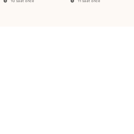
10 saat önce
11 saat önce