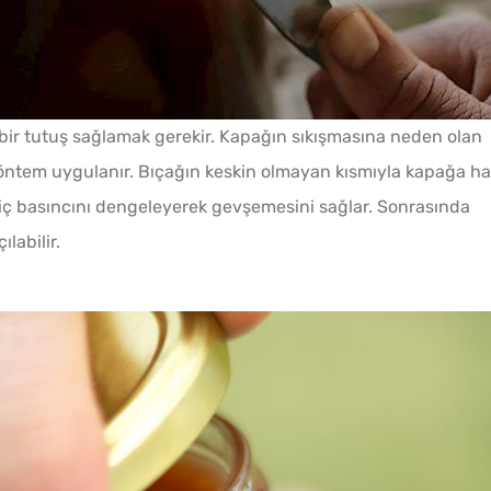
Ev Yapımı Domates Sosu
bir tutuş sağlamak gerekir. Kapağın sıkışmasına neden olan
Kaç Yıl Dayanır?
öntem uygulanır. Bıçağın keskin olmayan kısmıyla kapağa haf
n iç basıncını dengeleyerek gevşemesini sağlar. Sonrasında
labilir.
Tarhana Hamuru Kaç Gün
Mayalandırılır?
Yağ Ç
Menemenlik Domates Kaç
Patlıc
Dakika Kaynatılır?