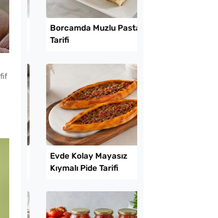
Lezzet Trendleri
if
ekmeyen Çıtır
Borcamda Muzlu Pas
an Kızartması Tarifi
Tarifi