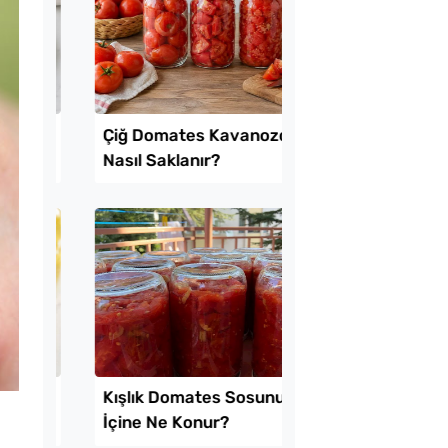
tılık Pratik
Evde Kolay Mayasız
a Tarifi
Kıymalı Pide Tarifi