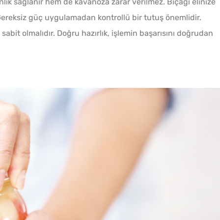
nlik sağlanır hem de kavanoza zarar verilmez. Bıçağı elinize
 Gereksiz güç uygulamadan kontrollü bir tutuş önemlidir.
abit olmalıdır. Doğru hazırlık, işlemin başarısını doğrudan