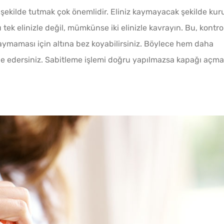
kilde tutmak çok önemlidir. Eliniz kaymayacak şekilde kur
Tek H
tek elinizle değil, mümkünse iki elinizle kavrayın. Bu, kontro
Hamur 
kaymaması için altına bez koyabilirsiniz. Böylece hem daha
de edersiniz. Sabitleme işlemi doğru yapılmazsa kapağı açm
Boşna
Turşus