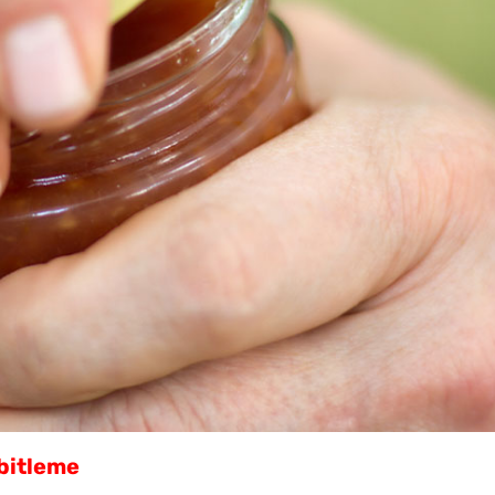
Evde Elma Sirkesi
Yapmanın 4 Püf Noktası
Kahval
Kaygan
bitleme