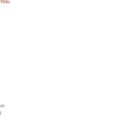
 Yolu
ın
i