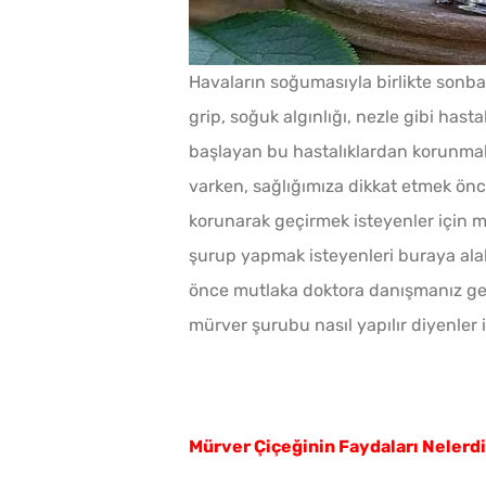
Havaların soğumasıyla birlikte sonba
grip, soğuk algınlığı, nezle gibi has
başlayan bu hastalıklardan korunmak
varken, sağlığımıza dikkat etmek öncek
korunarak geçirmek isteyenler için m
şurup yapmak isteyenleri buraya alal
önce mutlaka doktora danışmanız gere
mürver şurubu nasıl yapılır diyenler i
Mürver Çiçeğinin Faydaları Nelerd