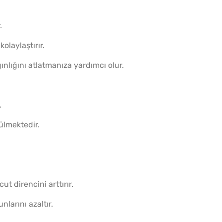
Çiğ Domates Kavanozda
Nasıl Saklanır?
.
olaylaştırır.
gınlığını atlatmanıza yardımcı olur.
Yağ Ç
.
Patlıc
ülmektedir.
.
ut direncini arttırır.
nlarını azaltır.