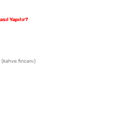
Kahval
asıl Yapılır?
Kaygan
 (kahve fincanı)
Evde 
Kıymal