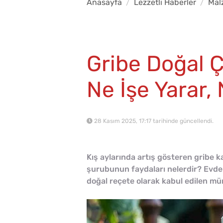
Anasayfa
Lezzetli Haberler
Mal
Gribe Doğal 
Ne İşe Yarar, 
28 Kasım 2025, 17:17 tarihinde güncellendi.
Kış aylarında artış gösteren gribe k
şurubunun faydaları nelerdir? Evde m
doğal reçete olarak kabul edilen mür