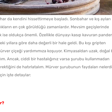
har da kendini hissettirmeye başladı. Sonbahar ve kış ayları
talıkların en çok görüldüğü zamanlardır. Mevsim geçişlerinde
Makine Olmadan 5
 ise oldukça önemli. Özellikle dünyayı kasıp kavuran pande
Dakikada Dondurma
i yıllara göre daha değerli bir hale geldi. Bu kışı gripten
Yapmanın Püf Noktası
ürver çiçeği yardımımıza koşuyor. Kimyasaldan uzak, doğal 
Tarhana Hamuru Kaç Gün
ım. Ancak, ciddi bir hastalığınız varsa şurubu kullanmadan
Mayalandırılır?
ktiğini de hatırlatalım. Mürver şurubunun faydaları nelerdi
çin işte detaylar:
Pofud
Ev Yapımı Domates Sosu
Tarifi
Kaç Yıl Dayanır?
ir?