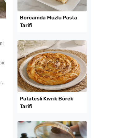
Lezzet Trendleri
mi
bir
r,
uk Yumurtalı Ekmek
Borcamda Muzlu Pas
Tarifi