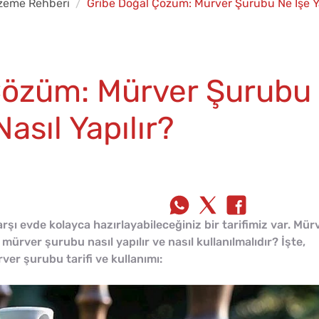
zeme Rehberi
Gribe Doğal Çözüm: Mürver Şurubu Ne İşe Yar
Çözüm: Mürver Şurubu
Nasıl Yapılır?
arşı evde kolayca hazırlayabileceğiniz bir tarifimiz var. Mür
ürver şurubu nasıl yapılır ve nasıl kullanılmalıdır? İşte,
ver şurubu tarifi ve kullanımı: