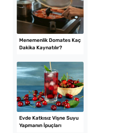
ekmeyen Çıtır
Patatesli Kıvrık Böre
an Kızartması Tarifi
Tarifi