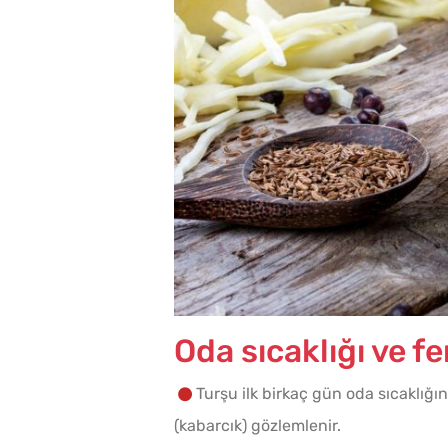
Oda sıcaklığı ve 
Turşu ilk birkaç gün oda sıcaklığı
(kabarcık) gözlemlenir.