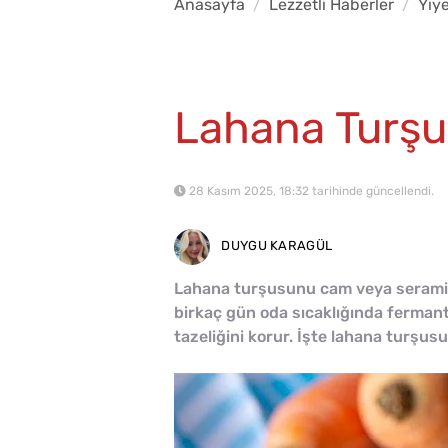
Anasayfa
Lezzetli Haberler
Yiy
Lahana Turşus
28 Kasım 2025, 18:32 tarihinde güncellendi.
DUYGU KARAGÜL
Lahana turşusunu cam veya seramik
birkaç gün oda sıcaklığında ferman
tazeliğini korur. İşte lahana turşus