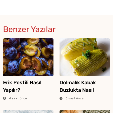
Benzer Yazılar
Erik Pestili Nasıl
Dolmalık Kabak
Yapılır?
Buzlukta Nasıl
Saklanır?
4 saat önce
5 saat önce