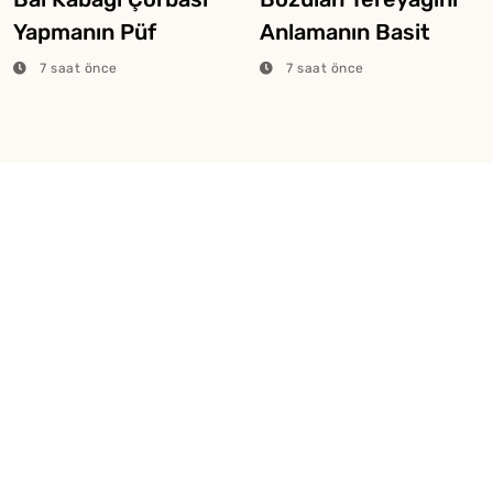
Yapmanın Püf
Anlamanın Basit
Noktaları
Yolları
7 saat önce
7 saat önce