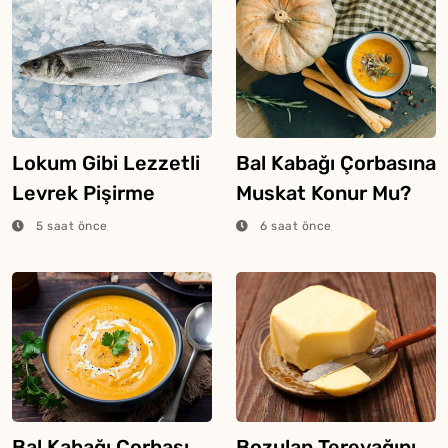
Lokum Gibi Lezzetli
Bal Kabağı Çorbasına
Levrek Pişirme
Muskat Konur Mu?
Tüyosu
5 saat önce
6 saat önce
Bal Kabağı Çorbası
Bozulan Tereyağını