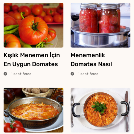
Kışlık Menemen İçin
Menemenlik
En Uygun Domates
Domates Nasıl
Nasıl Seçilir?
Hazırlanır?
1 saat önce
1 saat önce