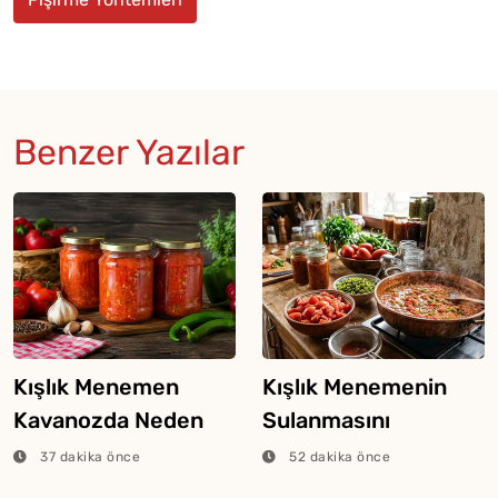
Benzer Yazılar
Kışlık Menemen
Kışlık Menemenin
Kavanozda Neden
Sulanmasını
Bozulur?
Engelleyecek 5 Şey
37 dakika önce
52 dakika önce