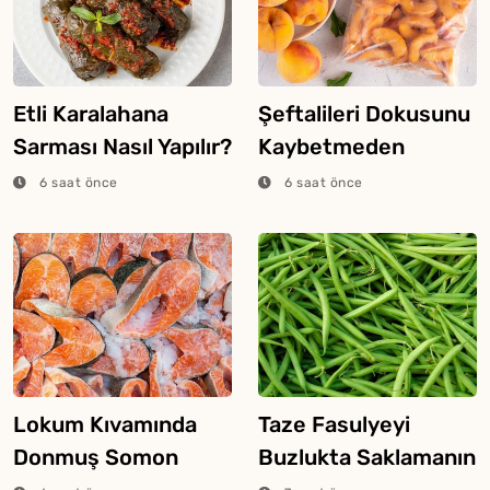
Etli Karalahana
Şeftalileri Dokusunu
Sarması Nasıl Yapılır?
Kaybetmeden
Dondurmanın Püf
6 saat önce
6 saat önce
Noktaları
Lokum Kıvamında
Taze Fasulyeyi
Donmuş Somon
Buzlukta Saklamanın
Pişirme Yöntemi
4 Farklı Yöntemi