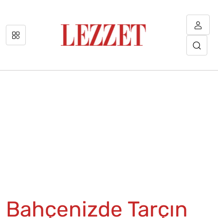
Bahçenizde Tarçın