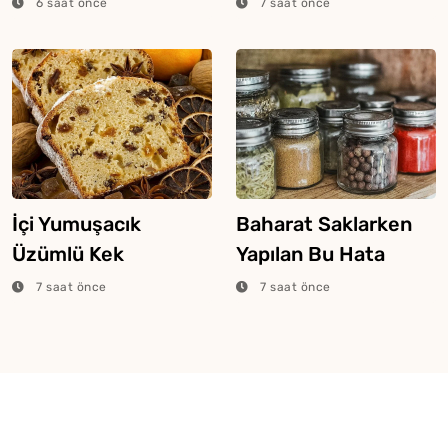
6 saat önce
7 saat önce
İçi Yumuşacık
Baharat Saklarken
Üzümlü Kek
Yapılan Bu Hata
Yapmanın Sırrı
Aromasını Bitiriyor
7 saat önce
7 saat önce
Buymuş