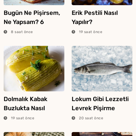
Bugün Ne Pişirsem,
Erik Pestili Nasıl
Ne Yapsam? 6
Yapılır?
Ağustos 2026
8 saat önce
19 saat önce
Dolmalık Kabak
Lokum Gibi Lezzetli
Buzlukta Nasıl
Levrek Pişirme
Saklanır?
Tüyosu
19 saat önce
20 saat önce