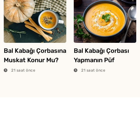
Bal Kabağı Çorbasına
Bal Kabağı Çorbası
Muskat Konur Mu?
Yapmanın Püf
Noktaları
21 saat önce
21 saat önce