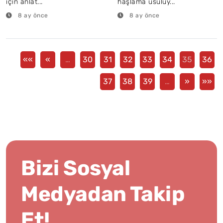
için anlat...
haşlama usulüy...
8 ay önce
8 ay önce
««
«
…
30
31
32
33
34
35
36
37
38
39
…
»
»»
Bizi Sosyal
Medyadan Takip
Et!