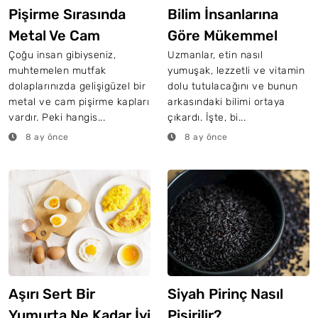
Pişirme Sırasında
Bilim İnsanlarına
Metal Ve Cam
Göre Mükemmel
Arasında Nasıl Seçim
Biftek Yapmanın Püf
Çoğu insan gibiyseniz,
Uzmanlar, etin nasıl
muhtemelen mutfak
yumuşak, lezzetli ve vitamin
Yapılır?
Noktaları
dolaplarınızda gelişigüzel bir
dolu tutulacağını ve bunun
metal ve cam pişirme kapları
arkasındaki bilimi ortaya
vardır. Peki hangis...
çıkardı. İşte, bi...
8 ay önce
8 ay önce
Aşırı Sert Bir
Siyah Pirinç Nasıl
Yumurta Ne Kadar İyi
Pişirilir?