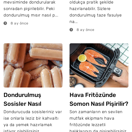
mevsiminde dondurularak
oldukça pratik şekilde
sonradan pişirilebilir. Peki
hazırlanabilir. Sizlere
dondurulmuş mısır nasıl p...
dondurulmuş taze fasulye
na...
8 ay önce
8 ay önce
Dondurulmuş
Hava Fritözünde
Sosisler Nasıl
Somon Nasıl Pişirilir?
Pişirilir?
Dondurucuda sosisleriniz var
Son zamanların en sevilen
ise onlarla leziz bir kahvaltı
mutfak ekipmanı hava
ya da yemek hazırlamak
fritözünde lezzetli
istiyor olabilirsiniz.
balıklarınızı da pişirebilirsiniz.