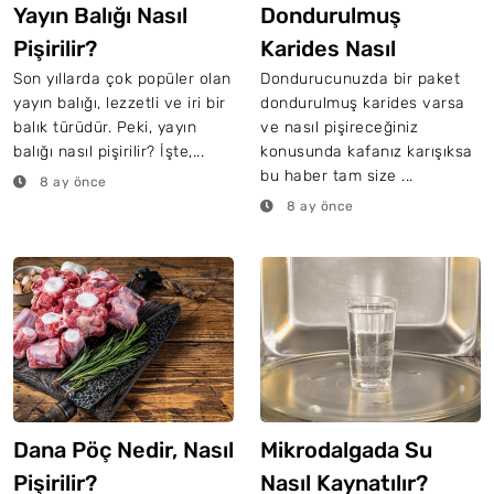
Yayın Balığı Nasıl
Dondurulmuş
Pişirilir?
Karides Nasıl
Pişirilir?
Son yıllarda çok popüler olan
Dondurucunuzda bir paket
yayın balığı, lezzetli ve iri bir
dondurulmuş karides varsa
balık türüdür. Peki, yayın
ve nasıl pişireceğiniz
balığı nasıl pişirilir? İşte,...
konusunda kafanız karışıksa
bu haber tam size ...
8 ay önce
8 ay önce
Dana Pöç Nedir, Nasıl
Mikrodalgada Su
Pişirilir?
Nasıl Kaynatılır?