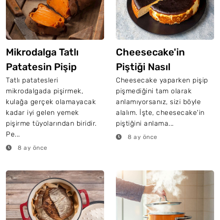
Mikrodalga Tatlı
Cheesecake'in
Patatesin Pişip
Piştiği Nasıl
Pişmediğini Nasıl
Anlaşılır?
Tatlı patatesleri
Cheesecake yaparken pişip
mikrodalgada pişirmek,
pişmediğini tam olarak
Anlarsınız?
kulağa gerçek olamayacak
anlamıyorsanız, sizi böyle
kadar iyi gelen yemek
alalım. İşte, cheesecake'in
pişirme tüyolarından biridir.
piştiğini anlama...
Pe...
8 ay önce
8 ay önce