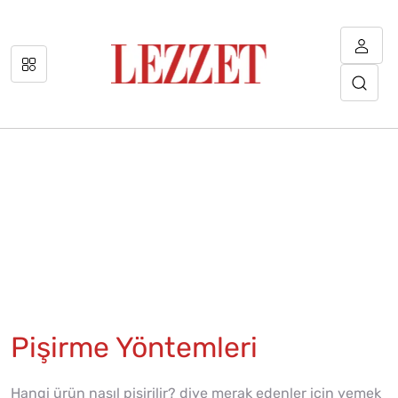
Pişirme Yöntemleri
Hangi ürün nasıl pişirilir? diye merak edenler için yemek