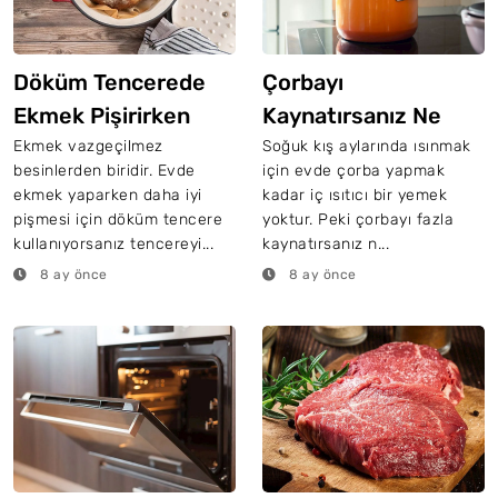
Döküm Tencerede
Çorbayı
Ekmek Pişirirken
Kaynatırsanız Ne
Neden Önceden
Olur?
Ekmek vazgeçilmez
Soğuk kış aylarında ısınmak
besinlerden biridir. Evde
için evde çorba yapmak
Isıtmalısınız?
ekmek yaparken daha iyi
kadar iç ısıtıcı bir yemek
pişmesi için döküm tencere
yoktur. Peki çorbayı fazla
kullanıyorsanız tencereyi...
kaynatırsanız n...
8 ay önce
8 ay önce