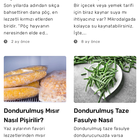
Son yıllarda adından sıkça
Bir içecek veya yemek tarifi
bahsettiren dana pöç, en
için biraz kaynar suya mı
lezzetli kırmızı etlerden
ihtiyacınız var? Mikrodalgada
biridir. ''Pöç hayvanın
kolayca su kaynatabilirsiniz.
neresinden elde ed...
İşte,...
2 ay önce
8 ay önce
Dondurulmuş Mısır
Dondurulmuş Taze
Nasıl Pişirilir?
Fasulye Nasıl
Pişirilir?
Yaz aylarının favori
Dondurulmuş taze fasulye
lezzetlerinden mısır
dondurucunuzda varsa