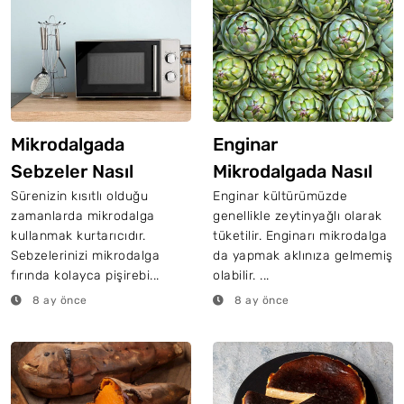
Mikrodalgada
Enginar
Sebzeler Nasıl
Mikrodalgada Nasıl
Pişirilir?
Yapılır?
Sürenizin kısıtlı olduğu
Enginar kültürümüzde
zamanlarda mikrodalga
genellikle zeytinyağlı olarak
kullanmak kurtarıcıdır.
tüketilir. Enginarı mikrodalga
Sebzelerinizi mikrodalga
da yapmak aklınıza gelmemiş
fırında kolayca pişirebi...
olabilir. ...
8 ay önce
8 ay önce