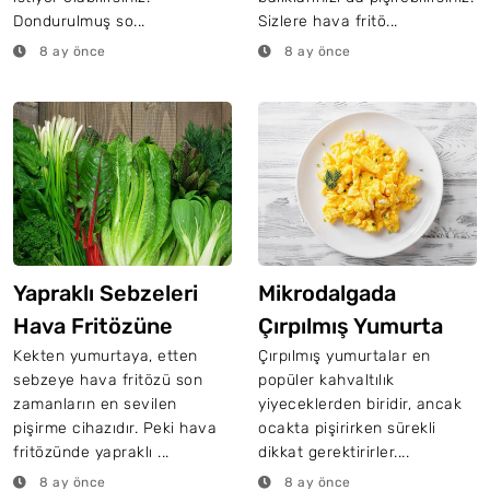
Dondurulmuş so...
Sizlere hava fritö...
8 ay önce
8 ay önce
Yapraklı Sebzeleri
Mikrodalgada
Hava Fritözüne
Çırpılmış Yumurta
Koymadan Önce İki
Pişirmek Mümkün
Kekten yumurtaya, etten
Çırpılmış yumurtalar en
sebzeye hava fritözü son
popüler kahvaltılık
Kere Düşünün
Mü?
zamanların en sevilen
yiyeceklerden biridir, ancak
pişirme cihazıdır. Peki hava
ocakta pişirirken sürekli
fritözünde yapraklı ...
dikkat gerektirirler....
8 ay önce
8 ay önce