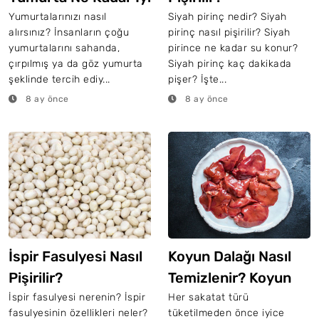
Pişirilir?
Yumurtalarınızı nasıl
Siyah pirinç nedir? Siyah
alırsınız? İnsanların çoğu
pirinç nasıl pişirilir? Siyah
yumurtalarını sahanda,
pirince ne kadar su konur?
çırpılmış ya da göz yumurta
Siyah pirinç kaç dakikada
şeklinde tercih ediy...
pişer? İşte...
8 ay önce
8 ay önce
İspir Fasulyesi Nasıl
Koyun Dalağı Nasıl
Pişirilir?
Temizlenir? Koyun
Dalağı Nasıl Pişirilir?
İspir fasulyesi nerenin? İspir
Her sakatat türü
fasulyesinin özellikleri neler?
tüketilmeden önce iyice