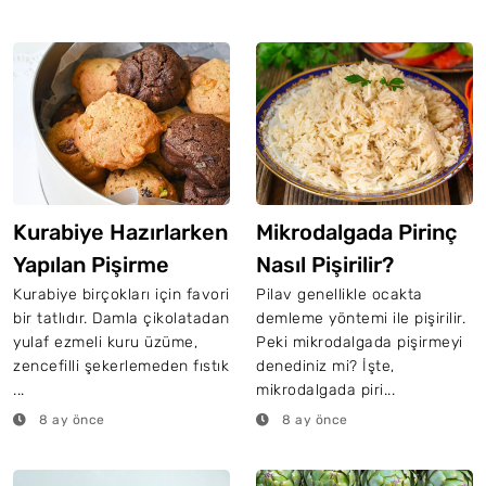
Kurabiye Hazırlarken
Mikrodalgada Pirinç
Yapılan Pişirme
Nasıl Pişirilir?
Hataları
Kurabiye birçokları için favori
Pilav genellikle ocakta
bir tatlıdır. Damla çikolatadan
demleme yöntemi ile pişirilir.
yulaf ezmeli kuru üzüme,
Peki mikrodalgada pişirmeyi
zencefilli şekerlemeden fıstık
denediniz mi? İşte,
...
mikrodalgada piri...
8 ay önce
8 ay önce