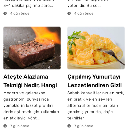
3–4 dakika pişirme süre...
yeterlidir. Bu sü...
4 gün önce
4 gün önce
Ateşte Alazlama
Çırpılmış Yumurtayı
Tekniği Nedir, Hangi
Lezzetlendiren Gizli
Malzemelere Yapılır?
Teknik Buymuş
Modern ve geleneksel
Sabah kahvaltılarının en hızlı,
gastronomi dünyasında
en pratik ve en sevilen
yemeklerin lezzet profilini
alternatiflerinden biri olan
derinleştirmek için kullanılan
çırpılmış yumurta, doğru
en etkileyici yönt...
teknikler ...
7 gün önce
7 gün önce