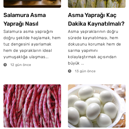
Salamura Asma
Asma Yaprağı Kaç
Yaprağı Nasıl
Dakika Kaynatılmalı?
Haşlanır?
Salamura asma yaprağını
Asma yapraklarının doğru
doğru şekilde haşlamak, hem
sürede kaynatılması, hem
tuz dengesini ayarlamak
dokusunu korumak hem de
hem de yaprakların ideal
sarma yapımını
yumuşaklığa ulaşmas...
kolaylaştırmak açısından
büyük ...
12 gün önce
13 gün önce