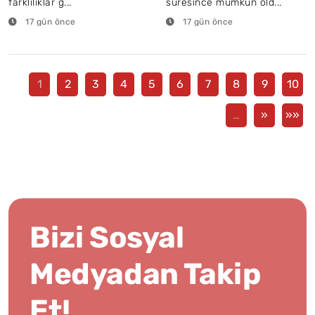
farklılıklar g...
süresince mümkün old...
17 gün önce
17 gün önce
1
2
3
4
5
6
7
8
9
10
…
»
»»
Bizi Sosyal
Medyadan Takip
Et!