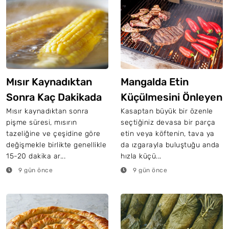
Mısır Kaynadıktan
Mangalda Etin
Sonra Kaç Dakikada
Küçülmesini Önleyen
Pişer?
Pişirme Teknikleri
Mısır kaynadıktan sonra
Kasaptan büyük bir özenle
pişme süresi, mısırın
seçtiğiniz devasa bir parça
tazeliğine ve çeşidine göre
etin veya köftenin, tava ya
değişmekle birlikte genellikle
da ızgarayla buluştuğu anda
15-20 dakika ar...
hızla küçü...
9 gün önce
9 gün önce