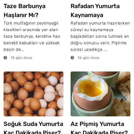
Taze Barbunya
Rafadan Yumurta
Haşlanır Mı?
Kaynamaya
Başladıktan Sonra
Türk mutfağının zeytinyağlı
Rafadan yumurta hazırlarken
klasikleri arasında yer alan
süreyi su kaynamaya
Kaç Dakika Pişer?
taze barbunya, kendine has
başladıktan sonra tutmak en
benekli kabukları ve yüksek
doğru sonucu verir. Pişirme
besin de...
süresi uzadıkça ...
15 gün önce
16 gün önce
Soğuk Suda Yumurta
Az Pişmiş Yumurta
Kaç Dakikada Pişer?
Kaç Dakikada Pişer?