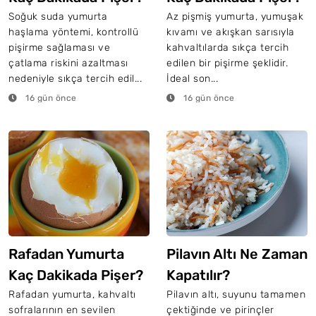
Soğuk suda yumurta
Az pişmiş yumurta, yumuşak
haşlama yöntemi, kontrollü
kıvamı ve akışkan sarısıyla
pişirme sağlaması ve
kahvaltılarda sıkça tercih
çatlama riskini azaltması
edilen bir pişirme şeklidir.
nedeniyle sıkça tercih edil...
İdeal son...
16 gün önce
16 gün önce
Rafadan Yumurta
Pilavın Altı Ne Zaman
Kaç Dakikada Pişer?
Kapatılır?
Rafadan yumurta, kahvaltı
Pilavın altı, suyunu tamamen
sofralarının en sevilen
çektiğinde ve pirinçler