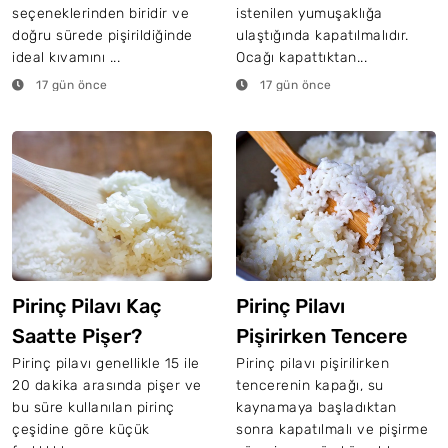
seçeneklerinden biridir ve
istenilen yumuşaklığa
doğru sürede pişirildiğinde
ulaştığında kapatılmalıdır.
ideal kıvamını ...
Ocağı kapattıktan...
17 gün önce
17 gün önce
Pirinç Pilavı Kaç
Pirinç Pilavı
Saatte Pişer?
Pişirirken Tencere
Kapağı Kapatılır Mı?
Pirinç pilavı genellikle 15 ile
Pirinç pilavı pişirilirken
20 dakika arasında pişer ve
tencerenin kapağı, su
bu süre kullanılan pirinç
kaynamaya başladıktan
çeşidine göre küçük
sonra kapatılmalı ve pişirme