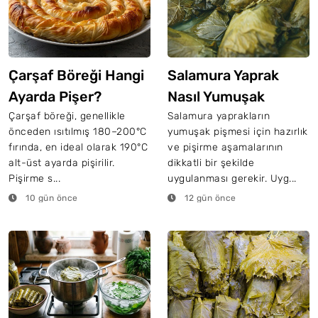
Çarşaf Böreği Hangi
Salamura Yaprak
Ayarda Pişer?
Nasıl Yumuşak
Pişer?
Çarşaf böreği, genellikle
Salamura yaprakların
önceden ısıtılmış 180–200°C
yumuşak pişmesi için hazırlık
fırında, en ideal olarak 190°C
ve pişirme aşamalarının
alt-üst ayarda pişirilir.
dikkatli bir şekilde
Pişirme s...
uygulanması gerekir. Uyg...
10 gün önce
12 gün önce