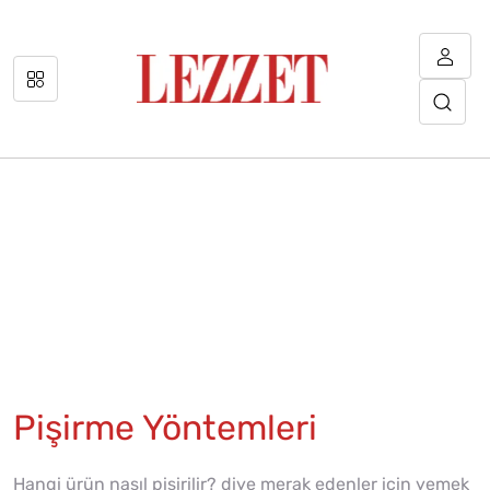
Pişirme Yöntemleri
Hangi ürün nasıl pişirilir? diye merak edenler için yemek