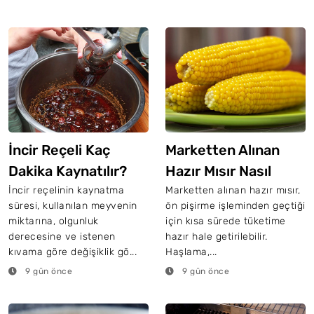
İncir Reçeli Kaç
Marketten Alınan
Dakika Kaynatılır?
Hazır Mısır Nasıl
Pişirilir?
İncir reçelinin kaynatma
Marketten alınan hazır mısır,
süresi, kullanılan meyvenin
ön pişirme işleminden geçtiği
miktarına, olgunluk
için kısa sürede tüketime
derecesine ve istenen
hazır hale getirilebilir.
kıvama göre değişiklik gö...
Haşlama,...
9 gün önce
9 gün önce