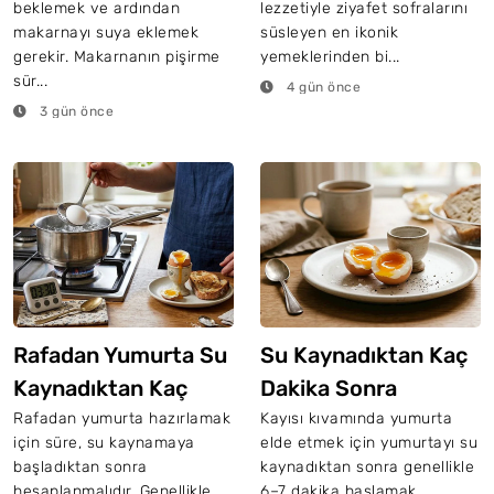
beklemek ve ardından
lezzetiyle ziyafet sofralarını
makarnayı suya eklemek
süsleyen en ikonik
gerekir. Makarnanın pişirme
yemeklerinden bi...
sür...
4 gün önce
3 gün önce
Rafadan Yumurta Su
Su Kaynadıktan Kaç
Kaynadıktan Kaç
Dakika Sonra
Dakika Sonra Olur?
Yumurta Kayısı Olur?
Rafadan yumurta hazırlamak
Kayısı kıvamında yumurta
için süre, su kaynamaya
elde etmek için yumurtayı su
başladıktan sonra
kaynadıktan sonra genellikle
hesaplanmalıdır. Genellikle
6–7 dakika haşlamak