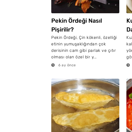
Pekin Ördeği Nasıl
K
Pişirilir?
D
Pekin Ördeği, Çin kökenli, özelliği
Ku
etinin yumuşaklığından çok
ka
derisinin cam gibi parlak ve çıtır
yö
olması olan özel bir y...
gö
6 ay önce