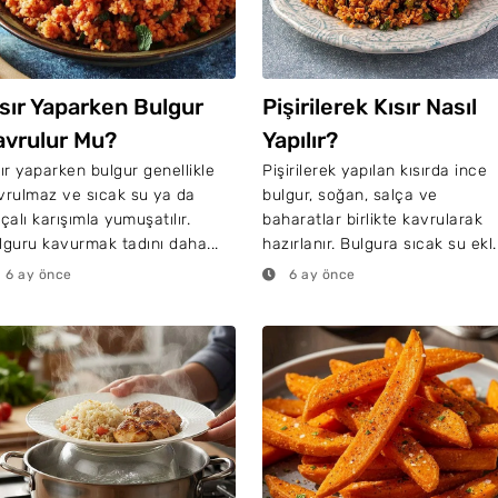
ısır Yaparken Bulgur
Pişirilerek Kısır Nasıl
avrulur Mu?
Yapılır?
sır yaparken bulgur genellikle
Pişirilerek yapılan kısırda ince
vrulmaz ve sıcak su ya da
bulgur, soğan, salça ve
çalı karışımla yumuşatılır.
baharatlar birlikte kavrularak
lguru kavurmak tadını daha...
hazırlanır. Bulgura sıcak su ekl..
6 ay önce
6 ay önce