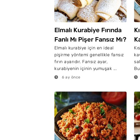
Elmalı Kurabiye Fırında
K
Fanlı Mı Pişer Fansız Mı?
K
Elmalı kurabiye için en ideal
Kı
pişirme yöntemi genellikle fansız
ka
fırın ayarıdır. Fansız ayar,
sal
kurabiyenin içinin yumuşak ...
Bu
6 ay önce