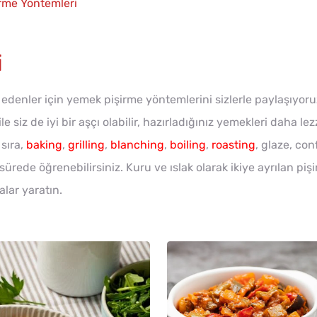
irme Yöntemleri
i
k edenler için yemek pişirme yöntemlerini sizlerle paylaşıyo
siz de iyi bir aşçı olabilir, hazırladığınız yemekleri daha lezze
sıra,
baking
,
grilling
,
blanching
,
boiling
,
roasting
, glaze, con
 sürede öğrenebilirsiniz. Kuru ve ıslak olarak ikiye ayrılan p
alar yaratın.