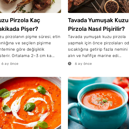
uzu Pirzola Kaç
Tavada Yumuşak Kuzu
akikada Pişer?
Pirzola Nasıl Pişirilir?
zu pirzolanın pişme süresi, etin
Tavada yumuşak kuzu pirzola
lınlığına ve seçilen pişirme
yapmak için önce pirzolaları o
ntemine göre değişiklik
sıcaklığına getirip fazla nemini
sterir. Ortalama 2–3 cm ka...
alın ve hafifçe marine edi...
6 ay önce
6 ay önce