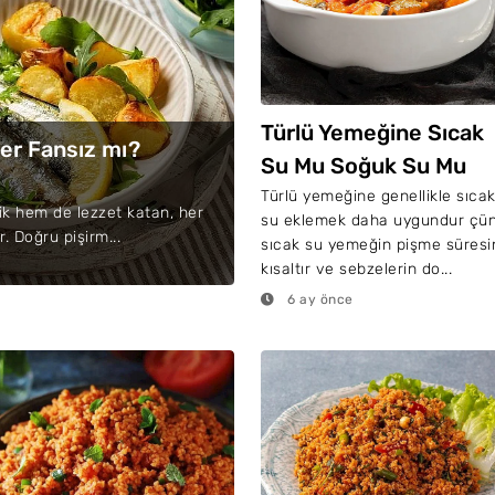
Türlü Yemeğine Sıcak
şer Fansız mı?
Su Mu Soğuk Su Mu
Konulur?
Türlü yemeğine genellikle sıca
lik hem de lezzet katan, her
su eklemek daha uygundur çü
. Doğru pişirm...
sıcak su yemeğin pişme süresi
kısaltır ve sebzelerin do...
6 ay önce