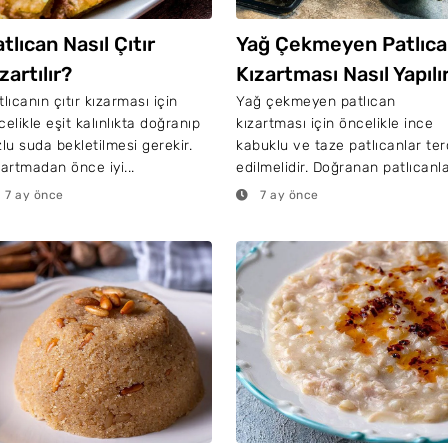
tlıcan Nasıl Çıtır
Yağ Çekmeyen Patlıc
zartılır?
Kızartması Nasıl Yapılı
tlıcanın çıtır kızarması için
Yağ çekmeyen patlıcan
celikle eşit kalınlıkta doğranıp
kızartması için öncelikle ince
zlu suda bekletilmesi gerekir.
kabuklu ve taze patlıcanlar ter
zartmadan önce iyi...
edilmelidir. Doğranan patlıcanla.
7 ay önce
7 ay önce