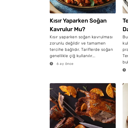
Kısır Yaparken Soğan
T
Kavrulur Mu?
Da
I
Kısır yaparken soğan kavrulması
Bu
zorunlu değildir ve tamamen
ku
tercihe bağlıdır. Tariflerde soğan
pr
genellikle çiğ kullanılır...
Te
buh
6 ay önce