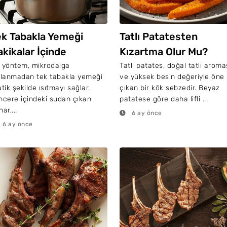
ek Tabakla Yemeği
Tatlı Patatesten
kikalar İçinde
Kızartma Olur Mu?
sıtmanın 6 Yöntemi
 yöntem, mikrodalga
Tatlı patates, doğal tatlı aroma
llanmadan tek tabakla yemeği
ve yüksek besin değeriyle öne
atik şekilde ısıtmayı sağlar.
çıkan bir kök sebzedir. Beyaz
ncere içindeki sudan çıkan
patatese göre daha lifli ...
ar,...
6 ay önce
6 ay önce