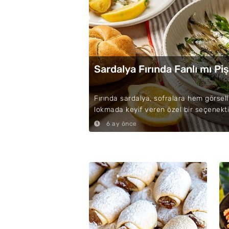
Sardalya Fırında Fanlı mı Pi
Fırında sardalya, sofralara hem görsel
lokmada keyif veren özel bir seçenektir
6 ay önce