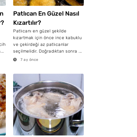
an
Patlıcan En Güzel Nasıl
r?
Kızartılır?
Patlıcanı en güzel şekilde
kızartmak için önce ince kabuklu
cih
ve çekirdeği az patlıcanlar
..
seçilmelidir. Doğradıktan sonra ...
7 ay önce