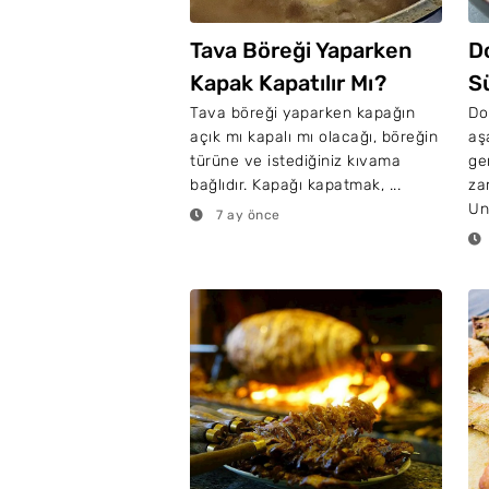
Tava Böreği Yaparken
D
Kapak Kapatılır Mı?
Sü
Tava böreği yaparken kapağın
Do
açık mı kapalı mı olacağı, böreğin
aş
türüne ve istediğiniz kıvama
ge
bağlıdır. Kapağı kapatmak, ...
za
Un
7 ay önce