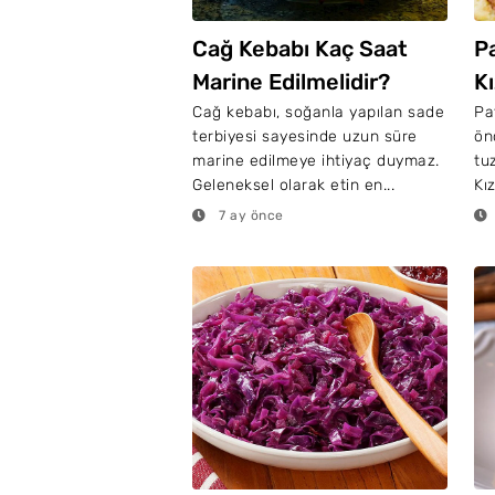
Cağ Kebabı Kaç Saat
Pa
Marine Edilmelidir?
Kı
Cağ kebabı, soğanla yapılan sade
Pa
terbiyesi sayesinde uzun süre
ön
marine edilmeye ihtiyaç duymaz.
tu
Geleneksel olarak etin en...
Kı
7 ay önce