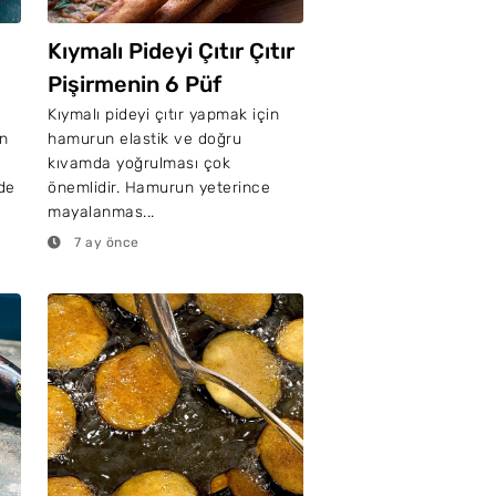
Kıymalı Pideyi Çıtır Çıtır
Pişirmenin 6 Püf
?
Noktası
Kıymalı pideyi çıtır yapmak için
en
hamurun elastik ve doğru
kıvamda yoğrulması çok
de
önemlidir. Hamurun yeterince
mayalanmas...
7 ay önce