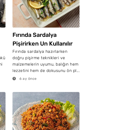
Fırında Sardalya
Pişirirken Un Kullanılır
Mı?
k
Fırında sardalya hazırlarken
nkü
doğru pişirme teknikleri ve
ni
malzemelerin uyumu, balığın hem
lezzetini hem de dokusunu ön pl...
6 ay önce