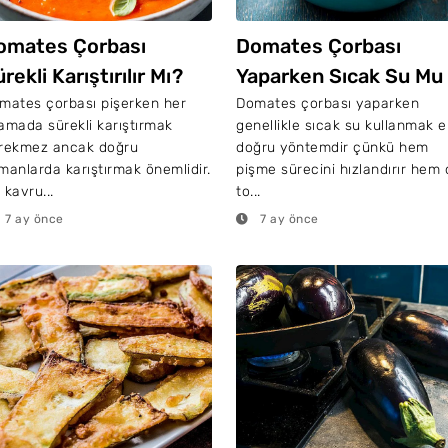
omates Çorbası
Domates Çorbası
rekli Karıştırılır Mı?
Yaparken Sıcak Su Mu
Soğuk Su Mu Kullanılır
mates çorbası pişerken her
Domates çorbası yaparken
amada sürekli karıştırmak
genellikle sıcak su kullanmak 
rekmez ancak doğru
doğru yöntemdir çünkü hem
manlarda karıştırmak önemlidir.
pişme sürecini hızlandırır hem 
 kavru...
to...
7 ay önce
7 ay önce