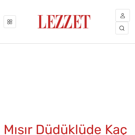
Mısır Düdüklüde Kaç