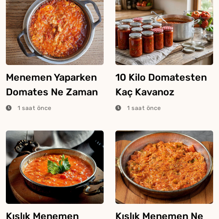
Menemen Yaparken
10 Kilo Domatesten
Domates Ne Zaman
Kaç Kavanoz
Konur?
Menemen Çıkar?
1 saat önce
1 saat önce
Kışlık Menemen
Kışlık Menemen Ne