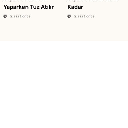
Yaparken Tuz Atılır
Kadar
Mı?
Kaynatılmalıdır?
2 saat önce
2 saat önce