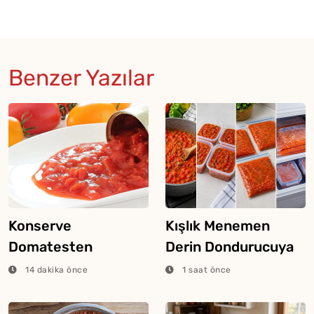
Benzer Yazılar
Konserve
Kışlık Menemen
Domatesten
Derin Dondurucuya
Menemen Nasıl
Nasıl Konur?
14 dakika önce
1 saat önce
Yapılır?