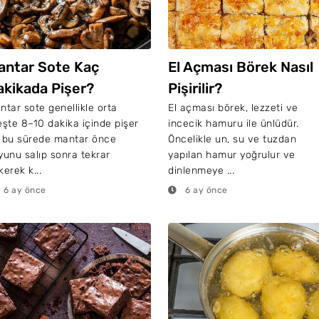
antar Sote Kaç
El Açması Börek Nasıl
akikada Pişer?
Pişirilir?
ntar sote genellikle orta
El açması börek, lezzeti ve
eşte 8–10 dakika içinde pişer
incecik hamuru ile ünlüdür.
 bu sürede mantar önce
Öncelikle un, su ve tuzdan
yunu salıp sonra tekrar
yapılan hamur yoğrulur ve
kerek k...
dinlenmeye ...
6 ay önce
6 ay önce