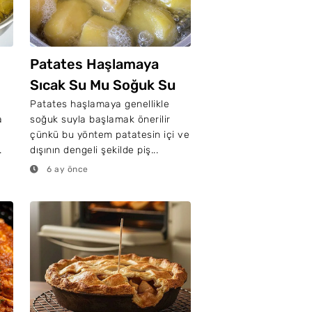
Patates Haşlamaya
Sıcak Su Mu Soğuk Su
Mu Konulur?
Patates haşlamaya genellikle
a
soğuk suyla başlamak önerilir
çünkü bu yöntem patatesin içi ve
.
dışının dengeli şekilde piş...
6 ay önce