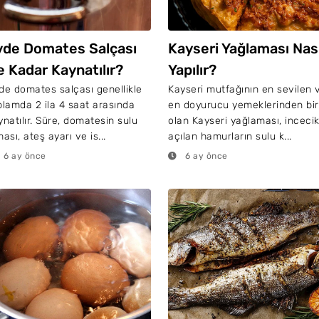
vde Domates Salçası
Kayseri Yağlaması Nası
e Kadar Kaynatılır?
Yapılır?
de domates salçası genellikle
Kayseri mutfağının en sevilen 
plamda 2 ila 4 saat arasında
en doyurucu yemeklerinden bir
ynatılır. Süre, domatesin sulu
olan Kayseri yağlaması, inceci
ası, ateş ayarı ve is...
açılan hamurların sulu k...
6 ay önce
6 ay önce