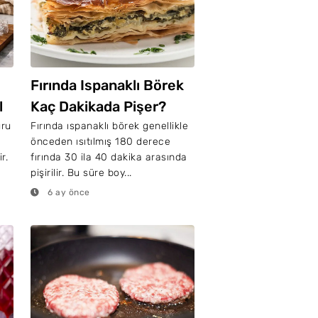
Fırında Ispanaklı Börek
l
Kaç Dakikada Pişer?
uru
Fırında ıspanaklı börek genellikle
önceden ısıtılmış 180 derece
r.
fırında 30 ila 40 dakika arasında
pişirilir. Bu süre boy...
6 ay önce