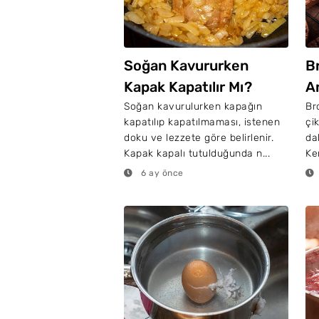
Soğan Kavururken
Br
Kapak Kapatılır Mı?
An
Soğan kavurulurken kapağın
Br
kapatılıp kapatılmaması, istenen
çi
doku ve lezzete göre belirlenir.
da
Kapak kapalı tutulduğunda n...
Ken
6 ay önce