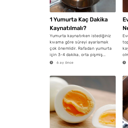
1 Yumurta Kaç Dakika
E
Kaynatılmalı?
N
Yumurta kaynatırken istediğiniz
Ev
kıvama göre süreyi ayarlamak
to
çok önemlidir. Rafadan yumurta
ka
için 3-4 dakika, orta pişmiş...
olm
6 ay önce