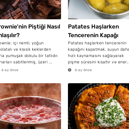
ownie'nin Piştiği Nasıl
Patates Haşlarken
laşılır?
Tencerenin Kapağı
Kapatılır Mı?
ownie; içi nemli, yoğun
Patates haşlarken tencerenin
kolatalı ve klasik keklerden
kapağını kapatmak, suyun dah
ha yumuşak dokulu bir tatlıdır.
hızlı kaynamasını sağlayarak
arları sabitlenmiş, üzeri ...
pişme süresini kısaltır ve ener..
6 ay önce
6 ay önce