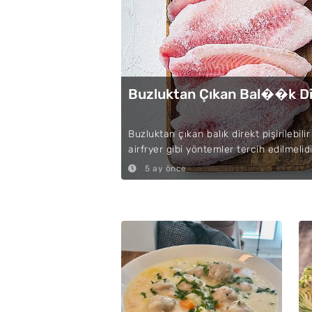
Buzluktan Çıkan Bal��k Dire
Buzluktan çıkan balık direkt pişirilebil
airfryer gibi yöntemler tercih edilmelidi
5 ay önce