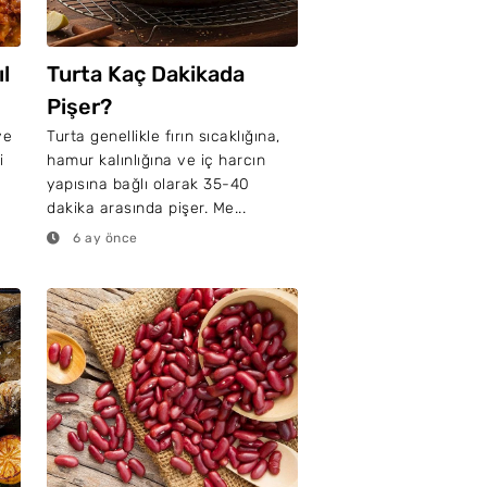
l
Turta Kaç Dakikada
Pişer?
ve
Turta genellikle fırın sıcaklığına,
i
hamur kalınlığına ve iç harcın
k
yapısına bağlı olarak 35-40
dakika arasında pişer. Me...
6 ay önce