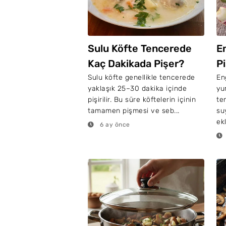
Sulu Köfte Tencerede
E
Kaç Dakikada Pişer?
P
Y
Sulu köfte genellikle tencerede
En
yaklaşık 25–30 dakika içinde
yu
pişirilir. Bu süre köftelerin içinin
te
tamamen pişmesi ve seb...
su
ekl
6 ay önce