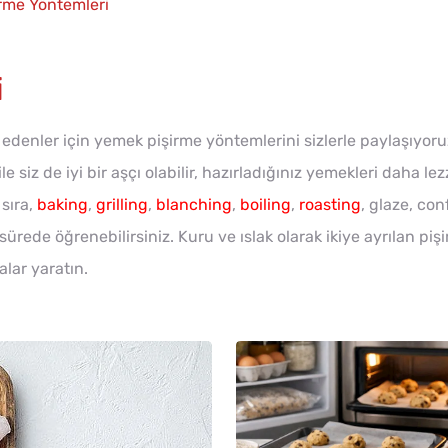
irme Yöntemleri
i
k edenler için yemek pişirme yöntemlerini sizlerle paylaşıyo
siz de iyi bir aşçı olabilir, hazırladığınız yemekleri daha lezze
sıra,
baking
,
grilling
,
blanching
,
boiling
,
roasting
, glaze, con
 sürede öğrenebilirsiniz. Kuru ve ıslak olarak ikiye ayrılan p
alar yaratın.