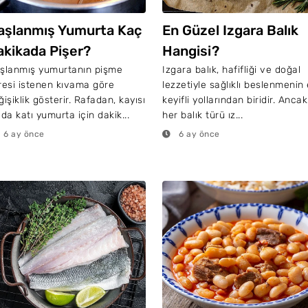
aşlanmış Yumurta Kaç
En Güzel Izgara Balık
akikada Pişer?
Hangisi?
şlanmış yumurtanın pişme
Izgara balık, hafifliği ve doğal
resi istenen kıvama göre
lezzetiyle sağlıklı beslenmenin
ğişiklik gösterir. Rafadan, kayısı
keyifli yollarından biridir. Ancak
 da katı yumurta için dakik...
her balık türü ız...
6 ay önce
6 ay önce