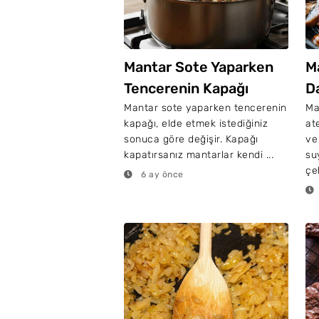
Mantar Sote Yaparken
M
Tencerenin Kapağı
D
Kapatılır Mı?
Mantar sote yaparken tencerenin
Ma
kapağı, elde etmek istediğiniz
at
sonuca göre değişir. Kapağı
ve
kapatırsanız mantarlar kendi ...
su
çe
6 ay önce