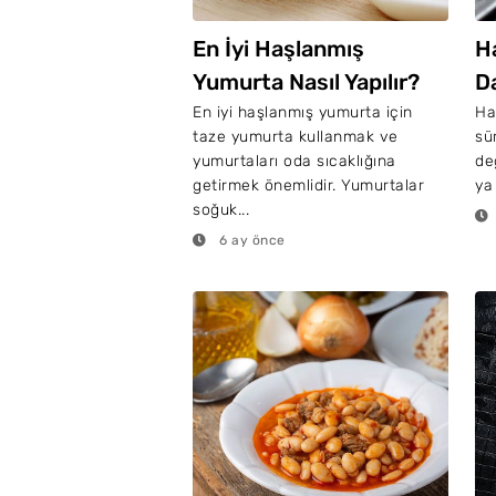
En İyi Haşlanmış
H
Yumurta Nasıl Yapılır?
D
En iyi haşlanmış yumurta için
Ha
taze yumurta kullanmak ve
sü
yumurtaları oda sıcaklığına
de
getirmek önemlidir. Yumurtalar
ya
soğuk...
6 ay önce