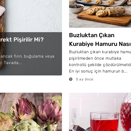
Buzluktan Çıkan
kt Pişirilir Mi?
Kurabiye Hamuru Nası
Pişirilir?
Buzluktan çıkan kurabiye ham
ir ancak fırın, buğulama veya
pişirilmeden önce mutlaka
r. Tavada...
kontrollü şekilde çözdürülmelidi
En iyi sonuç için hamurun b...
5 ay önce