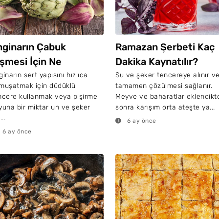
nginarın Çabuk
Ramazan Şerbeti Kaç
işmesi İçin Ne
Dakika Kaynatılır?
apmalı?
ginarın sert yapısını hızlıca
Su ve şeker tencereye alınır v
muşatmak için düdüklü
tamamen çözülmesi sağlanır.
ncere kullanmak veya pişirme
Meyve ve baharatlar eklendikt
yuna bir miktar un ve şeker
sonra karışım orta ateşte ya...
...
6 ay önce
6 ay önce