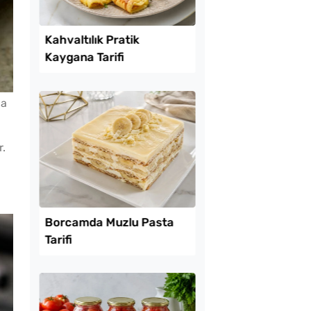
Lezzet Trendleri
la
r.
uk Yumurtalı Ekmek
Kahvaltılık Pratik
Kaygana Tarifi