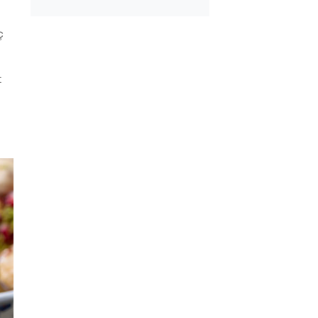
ç
Kolay Mayasız
Çiğ Domates Kavano
ı Pide Tarifi
Nasıl Saklanır?
t
sli Kıvrık Börek
Tarhana Hamuru Kaç
Mayalandırılır?