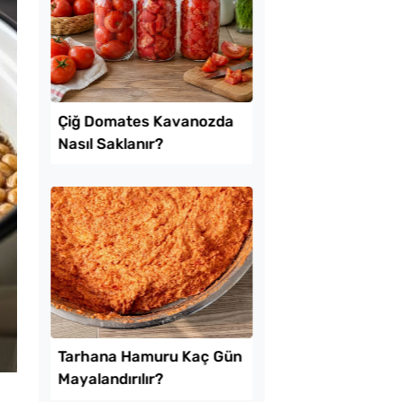
ekmeyen Çıtır
Borcamda Muzlu Pas
an Kızartması Tarifi
Tarifi