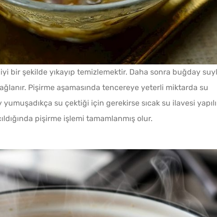
Evde Katkısız Vişne Suyu
 iyi bir şekilde yıkayıp temizlemektir. Daha sonra buğday suy
Yapmanın İpuçları
i sağlanır. Pişirme aşamasında tencereye yeterli miktarda su
 yumuşadıkça su çektiği için gerekirse sıcak su ilavesi yapılı
Ev Yapımı Domates Sosu
ldığında pişirme işlemi tamamlanmış olur.
Kaç Yıl Dayanır?
Pofud
Makine Olmadan 5
Tarifi
Dakikada Dondurma
Yapmanın Püf Noktası