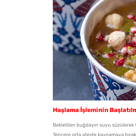
Haşlama İşleminin Başlatıl
Bekletilen buğdayın suyu süzülerek te
Tencere orta ateşte kaynamaya bırakı