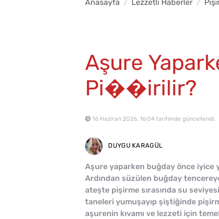
Anasayfa
Lezzetli Haberler
Piş
Aşure Yapark
Pi��irilir?
16 Haziran 2026, 16:04 tarihinde güncellendi.
DUYGU KARAGÜL
Aşure yaparken buğday önce iyice yı
Ardından süzülen buğday tencereye a
ateşte pişirme sırasında su seviyesi 
taneleri yumuşayıp şiştiğinde pişir
aşurenin kıvamı ve lezzeti için teme