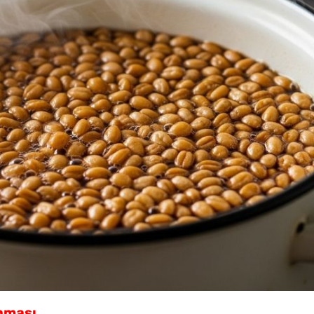
Ev Yapımı Kuru Tarhana
Nasıl Yapılır?
Yağ Ç
Patlıc
nması