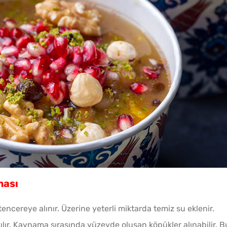
ması
ncereye alınır. Üzerine yeterli miktarda temiz su eklenir.
lır. Kaynama sırasında yüzeyde oluşan köpükler alınabilir. B