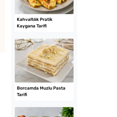
Lezzet Trendleri
uk Yumurtalı Ekmek
Kahvaltılık Pratik
Kaygana Tarifi