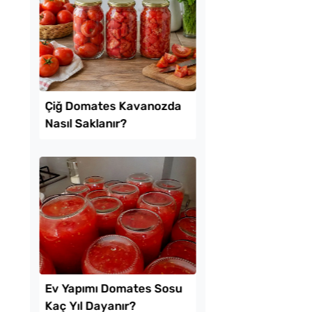
ekmeyen Çıtır
Borcamda Muzlu Pas
an Kızartması Tarifi
Tarifi