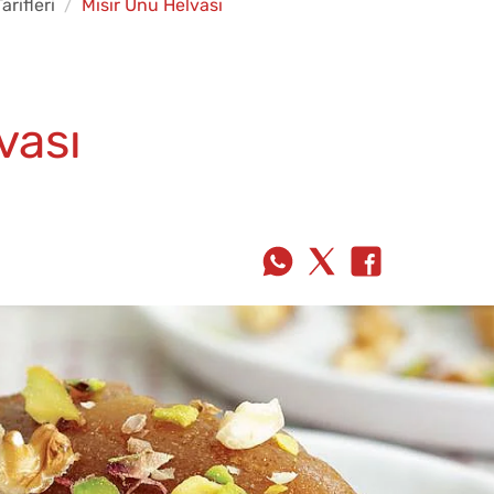
arifleri
Mısır Unu Helvası
vası