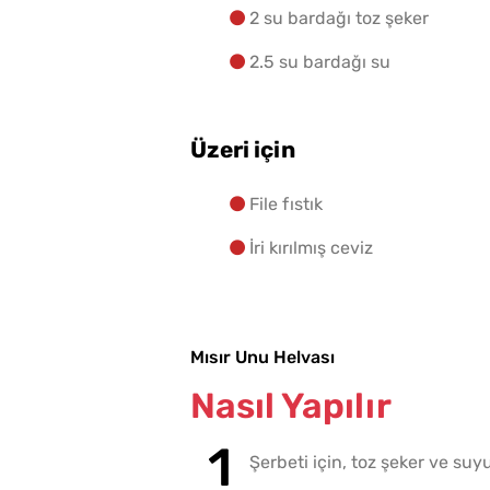
2 su bardağı toz şeker
2.5 su bardağı su
Üzeri için
File fıstık
İri kırılmış ceviz
Mısır Unu Helvası
Nasıl Yapılır
Şerbeti için, toz şeker ve su