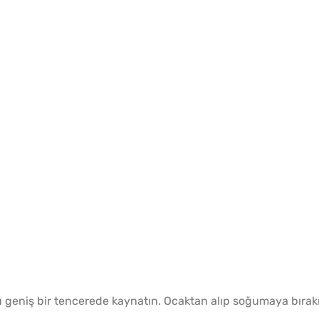
Evde 
Kıymal
Patate
Tarifi
yu geniş bir tencerede kaynatın. Ocaktan alıp soğumaya bırak