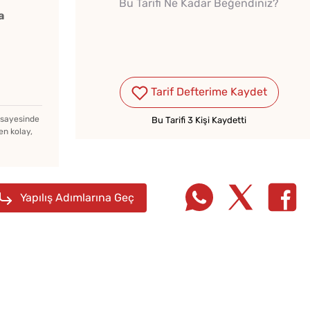
Bu Tarifi Ne Kadar Beğendiniz?
a
Tarif Defterime Kaydet
Tarhana Hamuru Kaç Gün
Mayalandırılır?
z sayesinde
Bu Tarifi 3 Kişi Kaydetti
en kolay,
Menemenlik Domates Kaç
Dakika Kaynatılır?
Yapılış Adımlarına Geç
Pofud
Makine Olmadan 5
Tarifi
Dakikada Dondurma
Yapmanın Püf Noktası