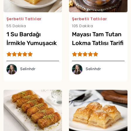
Şerbetli Tatlılar
Şerbetli Tatlılar
55 Dakika
105 Dakika
1 Su Bardağı
Mayası Tam Tutan
İrmikle Yumuşacık
Lokma Tatlısı Tarifi
Yor
Tepsi Tatlısı Tarifi
Selinhdr
Selinhdr