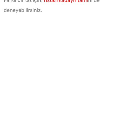
Farklı bir tat için,
fıstıklı kadayıf tarifi
ni de
deneyebilirsiniz.