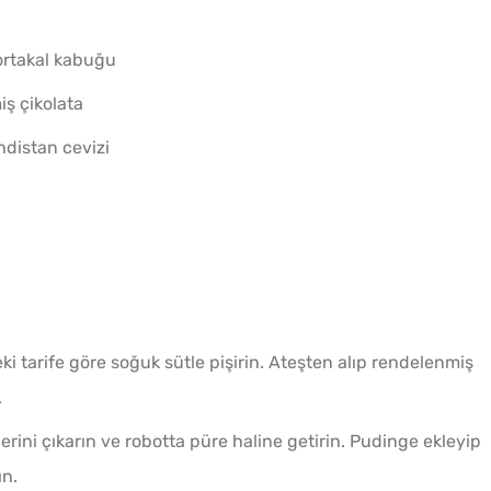
ortakal kabuğu
Tek H
iş çikolata
Hamur 
ndistan cevizi
i tarife göre soğuk sütle pişirin. Ateşten alıp rendelenmiş
.
Soğuk
erini çıkarın ve robotta püre haline getirin. Pudinge ekleyip
Lezzet
ın.
Tarifi