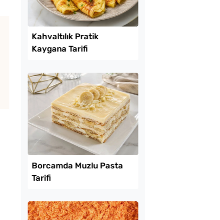
Lezzet Trendleri
ekmeyen Çıtır
Kahvaltılık Pratik
an Kızartması Tarifi
Kaygana Tarifi