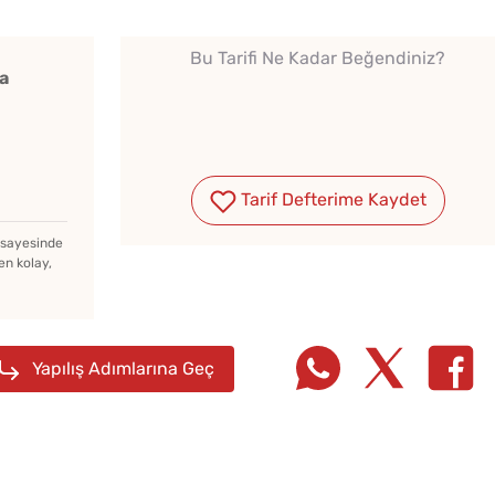
Bu Tarifi Ne Kadar Beğendiniz?
a
Ev Yapımı Domates Sosu
Kaç Yıl Dayanır?
Tarif Defterime Kaydet
z sayesinde
en kolay,
Evde Elma Sirkesi
Yapmanın 4 Püf Noktası
Yapılış Adımlarına Geç
Yağ Ç
Çiğ Domates Kavanozda
Patlıc
Nasıl Saklanır?