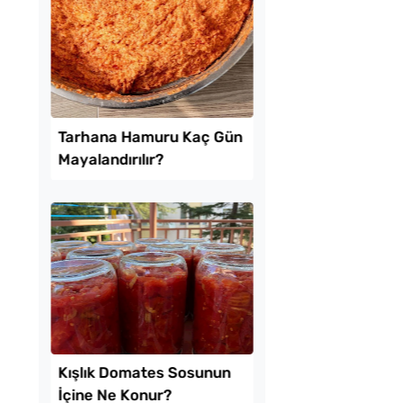
k Usulü Soka
Borcamda Muzlu Pas
u Tarifi
Tarifi