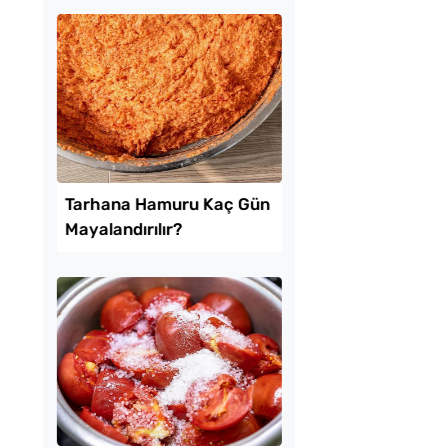
tılık Pratik
Makine Olmadan 5
a Tarifi
Dakikada Dondurma
Yapmanın Püf Noktas