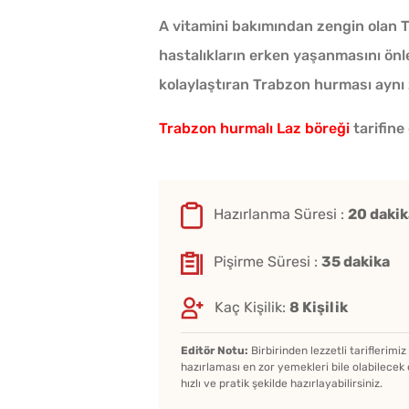
A vitamini bakımından zengin olan T
hastalıkların erken yaşanmasını önle
kolaylaştıran Trabzon hurması aynı 
Trabzon hurmalı Laz böreği
tarifine
Hazırlanma Süresi :
20 dakik
Pişirme Süresi :
35 dakika
Kaç Kişilik:
8 Kişilik
Editör Notu:
Birbirinden lezzetli tariflerimi
Çi Börek Hamuru Nasıl
hazırlaması en zor yemekleri bile olabilecek 
hızlı ve pratik şekilde hazırlayabilirsiniz.
Olmalı?