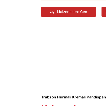
Malzemelere Geç
Makine Olmadan 5
Dakikada Dondurma
Yapmanın Püf Noktası
Trabzon Hurmalı Kremalı Pandispan