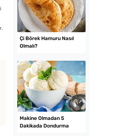
i
r.
Lezzet Trendleri
Ekmeğinden Pratik
Çi Börek Hamuru Nas
tı Pizzası Tarifi
Olmalı?