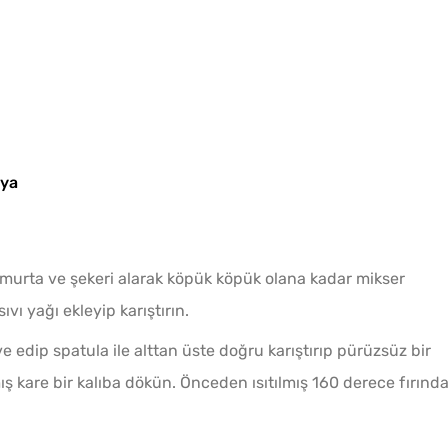
nya
umurta ve şekeri alarak köpük köpük olana kadar mikser
ıvı yağı ekleyip karıştırın.
 edip spatula ile alttan üste doğru karıştırıp pürüzsüz bir
 kare bir kalıba dökün. Önceden ısıtılmış 160 derece fırınd