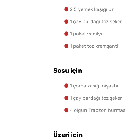
10 Kilo Domatesten Kaç
Kavanoz Konserve Çıka
2.5 yemek kaşığı un
1 çay bardağı toz şeker
1 paket vanilya
1 paket toz kremşanti
Sosu için
1 çorba kaşığı nişasta
1 çay bardağı toz şeker
4 olgun Trabzon hurması
Üzeri için