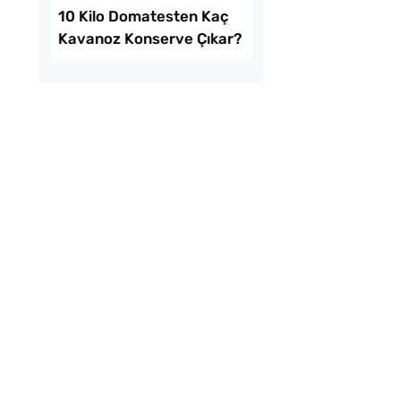
k Domates
Tarhana Hamuru Kaç
rvesi Kaç Dakika
Mayalandırılır?
ılmalı?