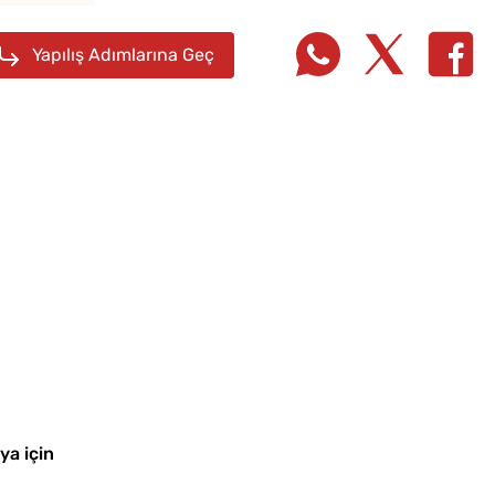
Tarifi
Yapılış Adımlarına Geç
Pofuduk Yumurtalı Ekmek
Kahval
Tarifi
Kaygan
ya için