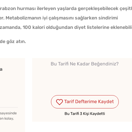
rabzon hurması ilerleyen yaşlarda gerçekleşebilecek çeşitl
r. Metabolizmanın iyi çalışmasını sağlarken sindirimi
zamanda, 100 kalori olduğundan diyet listelerine eklenebili
 de göz atın.
Bu Tarifi Ne Kadar Beğendiniz?
a
Tarif Defterime Kaydet
z sayesinde
Bu Tarifi 3 Kişi Kaydetti
Dondurma Tadında
Tost 
en kolay,
Profiterollü Yaz Pastası
Kahval