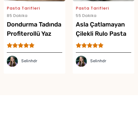
Pasta Tarifleri
Pasta Tarifleri
Yor
85 Dakika
55 Dakika
Dondurma Tadında
Asla Çatlamayan
Profiterollü Yaz
Çilekli Rulo Pasta
Pastası Tarifi
Tarifi
Selinhdr
Selinhdr