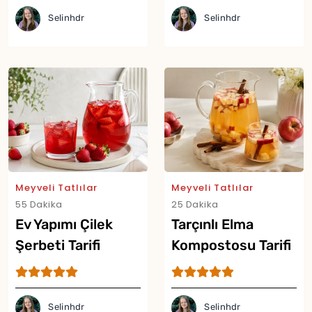
Selinhdr
Selinhdr
Yor
Meyveli Tatlılar
Meyveli Tatlılar
55 Dakika
25 Dakika
Ev Yapımı Çilek
Tarçınlı Elma
Şerbeti Tarifi
Kompostosu Tarifi
Selinhdr
Selinhdr