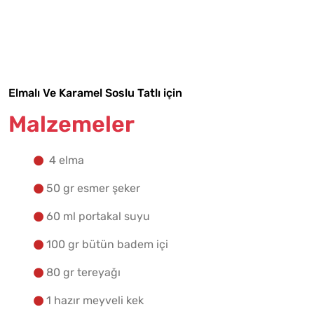
Malzemelere Geç
Yapılış Adımlarına Geç
Elmalı Ve Karamel Soslu Tatlı için
Malzemeler
4 elma
50 gr esmer şeker
60 ml portakal suyu
100 gr bütün badem içi
80 gr tereyağı
1 hazır meyveli kek