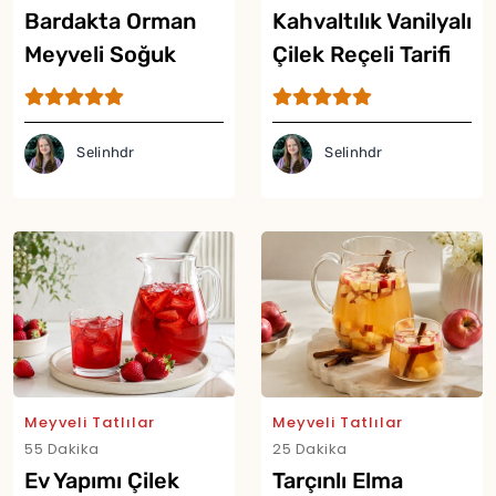
Bardakta Orman
Kahvaltılık Vanilyalı
Yor
Meyveli Soğuk
Çilek Reçeli Tarifi
Cheesecake Tarifi
Selinhdr
Selinhdr
Meyveli Tatlılar
Meyveli Tatlılar
55 Dakika
25 Dakika
Ev Yapımı Çilek
Tarçınlı Elma