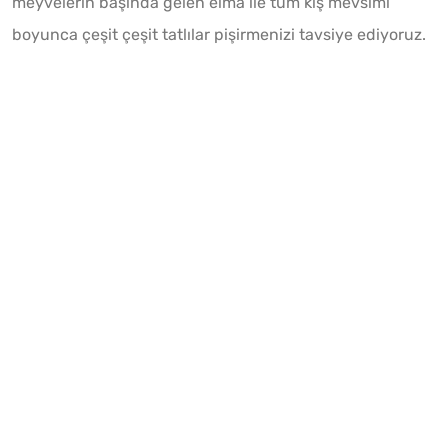
meyvelerin başında gelen elma ile tüm kış mevsimi
boyunca çeşit çeşit tatlılar pişirmenizi tavsiye ediyoruz.