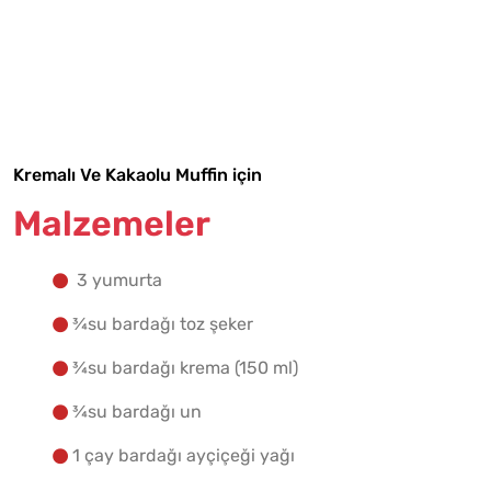
Malzemelere Geç
Yapılış Adımlarına Geç
Kremalı Ve Kakaolu Muffin için
Malzemeler
3 yumurta
¾su bardağı toz şeker
¾su bardağı krema (150 ml)
¾su bardağı un
1 çay bardağı ayçiçeği yağı