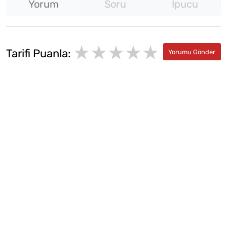
Yorum
Soru
İpucu
★★★★★
★
★
Tarifi Puanla:
★
★
★
★
★
★
★
★