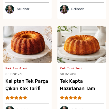
Yor
Selinhdr
Selinhdr
Kek Tarifleri
Kek Tarifleri
60 Dakika
60 Dakika
Kalıptan Tek Parça
Tek Kapta
Çıkan Kek Tarifi
Hazırlanan Tam
Ölçülü Kek Tarifi