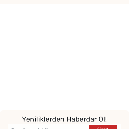
Yor
Yeniliklerden Haberdar Ol!