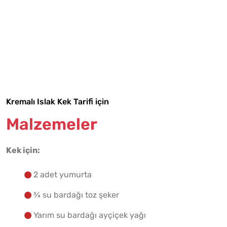
Tarif Defterime Kaydet
Kremalı Islak Kek Tarifi için
Malzemeler
Malzemelere Geç
Kek için:
Yapılış Adımlarına Geç
2 adet yumurta
¾ su bardağı toz şeker
Yarım su bardağı ayçiçek yağı